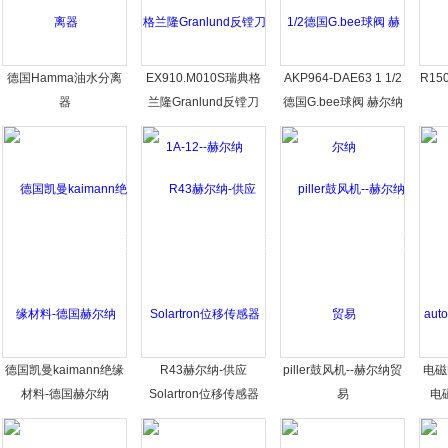
德国Hamma油水分离
EX910.M010S瑞典格
AKP964-DAE63 1 1/2
R15
器
兰隆Granlund反镗刀
德国G.bee球阀 赫尔纳
1A-12--赫尔纳
德国凯曼kaimann绝缘
R43赫尔纳-供应
piller鼓风机--赫尔纳贸
电磁阀
材料-德国赫尔纳
Solartron位移传感器
易
电