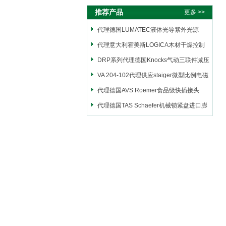
推荐产品
更多 >>
代理德国LUMATEC液体光导紫外光源
代理意大利霍美斯LOGICA木材干燥控制
仪
DRP系列代理德国Knocks气动三联件减压
阀
VA 204-102代理供应staiger微型比例电磁
阀
代理德国AVS Roemer食品级快插接头
代理德国TAS Schaefer机械锁紧盘进口膨
胀套