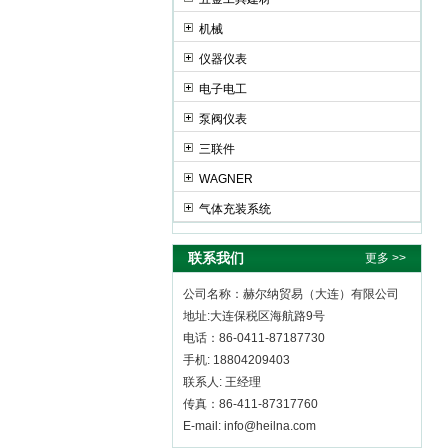
机械
赫尔纳贸易（大连）有限公司
仪器仪表
电子电工
泵阀仪表
三联件
WAGNER
气体充装系统
联系我们
更多 >>
公司名称：赫尔纳贸易（大连）有限公司
地址:大连保税区海航路9号
电话：86-0411-87187730
手机: 18804209403
联系人: 王经理
传真：86-411-87317760
E-mail: info@heilna.com