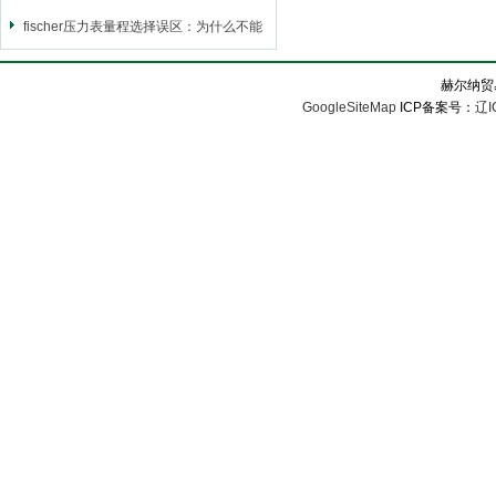
电偶，进口温度传感器
fischer压力表量程选择误区：为什么不能
选太大？
赫尔纳贸
GoogleSiteMap
ICP备案号：
辽I