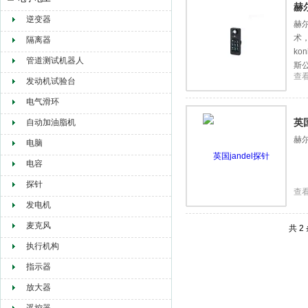
赫
逆变器
赫尔
术
赫尔纳贸易（大连）有限公司
隔离器
ko
管道测试机器人
斯
查
发动机试验台
电气滑环
英国
自动加油脂机
赫尔
电脑
电容
探针
查
发电机
麦克风
共 2
执行机构
指示器
放大器