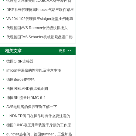
代理意大利霍美斯LOGICA木材干燥控制
仪
DRP系列代理德国Knocks气动三联件减压
阀
VA 204-102代理供应staiger微型比例电磁
阀
代理德国AVS Roemer食品级快插接头
代理德国TAS Schaefer机械锁紧盘进口膨
胀套
相关文章
更多 >>
德国GRIP连接器
inficon检漏仪的性能以及注意事项
德国Berge皮带轮
法国IRELAND低温截止阀
德国SKI流量计DMC-6-4
AVS电磁阀的保养守则了解一下
LINDNER阀门在操作时有什么要注意的
德国JUNG液压升降装置千斤顶的工作原
理
gunther热电偶，德国gunther，工业炉热