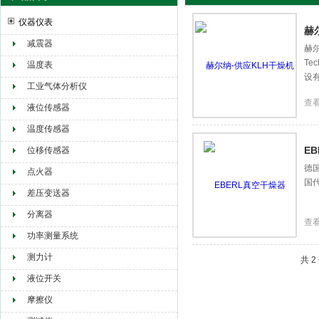
仪器仪表
赫
减震器
赫
Te
赫尔纳贸易（大连）有限公司
温度表
设有
工业气体分析仪
查
液位传感器
温度传感器
E
位移传感器
德
点火器
国代
差压变送器
分离器
查
功率测量系统
测力计
共 
液位开关
摩擦仪