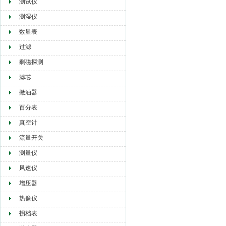
测试仪
测湿仪
数显表
过滤
剩磁探测
滤芯
撇油器
百分表
真空计
流量开关
测量仪
风速仪
增压器
热像仪
拐档表