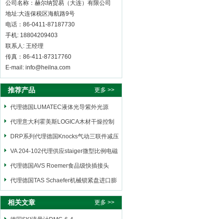
公司名称：赫尔纳贸易（大连）有限公司
地址:大连保税区海航路9号
电话：86-0411-87187730
手机: 18804209403
联系人: 王经理
传真：86-411-87317760
E-mail: info@heilna.com
推荐产品
更多 >>
代理德国LUMATEC液体光导紫外光源
代理意大利霍美斯LOGICA木材干燥控制
仪
DRP系列代理德国Knocks气动三联件减压
阀
VA 204-102代理供应staiger微型比例电磁
阀
代理德国AVS Roemer食品级快插接头
代理德国TAS Schaefer机械锁紧盘进口膨
胀套
相关文章
更多 >>