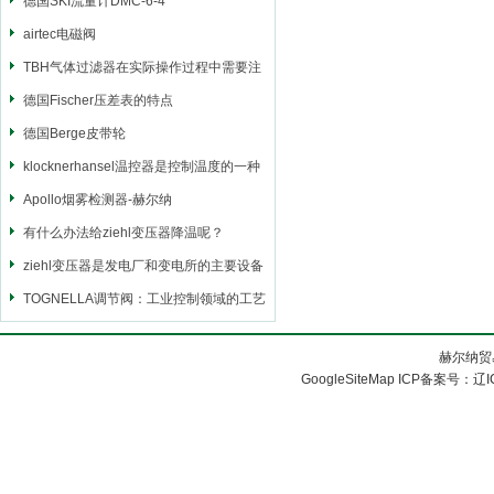
德国SKI流量计DMC-6-4
airtec电磁阀
TBH气体过滤器在实际操作过程中需要注
意什么
德国Fischer压差表的特点
德国Berge皮带轮
klocknerhansel温控器是控制温度的一种
仪器
Apollo烟雾检测器-赫尔纳
有什么办法给ziehl变压器降温呢？
ziehl变压器是发电厂和变电所的主要设备
之一
TOGNELLA调节阀：工业控制领域的工艺
与创新
赫尔纳贸
GoogleSiteMap
ICP备案号：
辽I