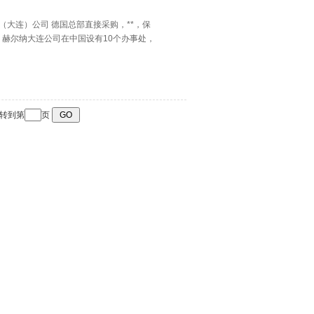
赫尔纳（大连）公司 德国总部直接采购，**，保
赫尔纳大连公司在中国设有10个办事处，
跳转到第
页