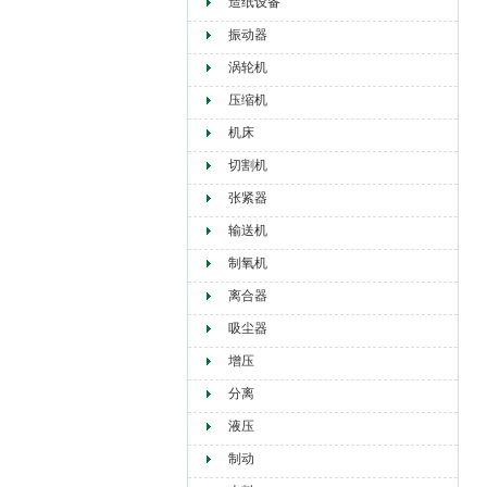
造纸设备
振动器
涡轮机
压缩机
机床
切割机
张紧器
输送机
制氧机
离合器
吸尘器
增压
分离
液压
制动