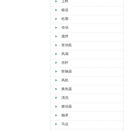
上料
输送
柱塞
传动
搅拌
发动机
风扇
丝杆
联轴器
风机
换热器
清洗
驱动器
轴承
马达