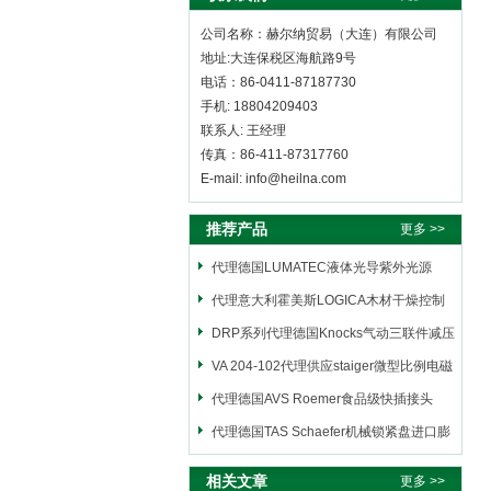
公司名称：赫尔纳贸易（大连）有限公司
地址:大连保税区海航路9号
电话：86-0411-87187730
手机: 18804209403
联系人: 王经理
传真：86-411-87317760
E-mail: info@heilna.com
推荐产品
更多 >>
代理德国LUMATEC液体光导紫外光源
代理意大利霍美斯LOGICA木材干燥控制
仪
DRP系列代理德国Knocks气动三联件减压
阀
VA 204-102代理供应staiger微型比例电磁
阀
代理德国AVS Roemer食品级快插接头
代理德国TAS Schaefer机械锁紧盘进口膨
胀套
相关文章
更多 >>