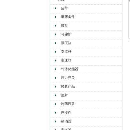
皮带
赫尔纳贸易（大连）有限公司
磨床备件
绞盘
马弗炉
液压缸
支撑杆
变速箱
气体储能器
压力开关
锁紧产品
油封
制药设备
连接件
制动器