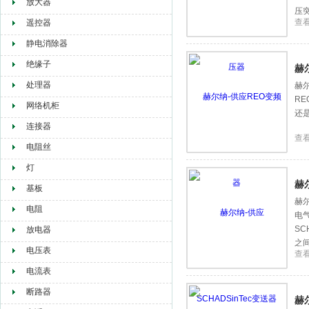
放大器
压
查
遥控器
静电消除器
绝缘子
赫
处理器
赫尔
R
网络机柜
还
连接器
查
电阻丝
灯
赫
基板
赫尔
电阻
电
S
放电器
之
电压表
查
电流表
断路器
赫尔