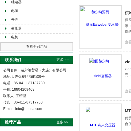
继电器
电源
供应
开关
供应
家
变压器
换
电机
查
查看全部产品
联系我们
更多 >>
zi
zi
公司名称：赫尔纳贸易（大连）有限公司
壳，
地址:大连保税区海航路9号
电话：86-0411-87187730
手机: 18804209403
查
联系人: 王经理
传真：86-411-87317760
E-mail: info@heilna.com
M
优
推荐产品
更多 >>
台