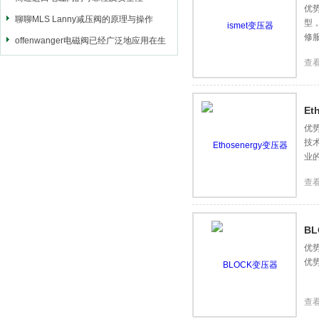
优
聊聊MLS Lanny减压阀的原理与操作
型
修
offenwanger电磁阀已经广泛地应用在生
产的各个领域中
查
Et
优势
技
业
查
B
优
优
查