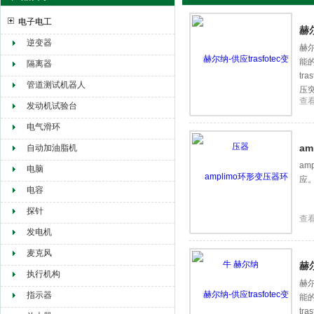
电子电工
赫尔
逆变器
赫尔
能
赫尔纳贸易（大连）有限公司
隔离器
tr
管道测试机器人
压
查
发动机试验台
电气滑环
a
自动加油脂机
am
电脑
应
电容
探针
查
发电机
麦克风
赫尔
执行机构
赫尔
指示器
能
tr