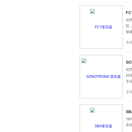
F
优
型
修
查
S
优势
持
专
查
S
S
及