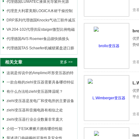
代理德国LUMATEC液体光导紫外光源
查
代理意大利霍美斯LOGICA木材干燥控制
仪
DRP系列代理德国Knocks气动三联件减压
阀
VA 204-102代理供应staiger微型比例电磁
br
优势
阀
代理德国AVS Roemer食品级快插接头
势
代理德国TAS Schaefer机械锁紧盘进口膨
胀套
相关文章
更多 >>
查
这就是传说中的Amplimo环形变压器的特
点应用
一款合格的ziehl变压器需要具备哪些特征
L.
优势
有什么办法给ziehl变压器降温呢？
平
ziehl变压器是发电厂和变电所的主要设备
之一
ziehl变压器和音频电路有相似之处
查
ziehl变压器行业企业数量非常庞大
介绍一下ESK摩擦片拥有哪些性能
is
简述进口电磁阀的可靠性及安全性