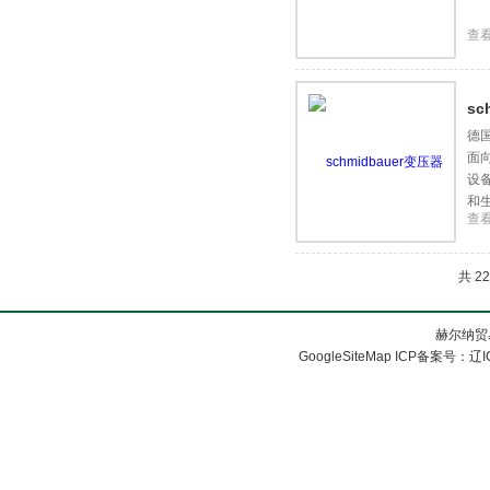
查
sc
德国
面
设
和生
查
共 2
赫尔纳贸
GoogleSiteMap
ICP备案号：
辽I