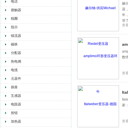
电话
赫尔
器
接触器
年，
线圈
管了
查
指示
镇流器
a
磁铁
am
分配器
数
热电偶
电缆
查
元器件
插座
It
互感器
It
电阻器
家
按钮
查
加热器