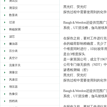
测试仪
黑光灯、荧光灯
测湿仪
探伤过程中需要使用到的化学
数显表
过滤
Baugh＆Weedon还提供
系统，UT浸没槽，伽马射线
剩磁探测
滤芯
在探伤之前，要对工件进行充
余的磁荷影响精确度，充少了
撇油器
个维度同时进行，1D比较常
百分表
是台3维度探头
.
真空计
是一家英国公司，成立于1967
公司专门做无损伤（NDT）
流量开关
渗透检测锅（腔）
测量仪
黑光灯、荧光灯
风速仪
探伤过程中需要使用到的化学
增压器
Baugh＆Weedon还提供
热像仪
系统，UT浸没槽，伽马射线
拐档表
在探伤之前，要对工件进行充