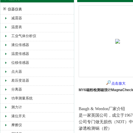
仪器仪表
减震器
赫尔纳贸易（大连）有限公司
温度表
工业气体分析仪
液位传感器
温度传感器
位移传感器
点火器
差压变送器
点击放大
分离器
MY6磁粉检测磁强计MagnaChec
功率测量系统
测力计
Baugh & Weedon厂家介绍
是一家英国公司，成立于1967
液位开关
公司专门做无损伤（NDT）
摩擦仪
渗透检测锅（腔）