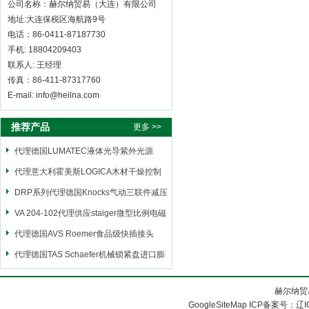
公司名称：赫尔纳贸易（大连）有限公司
地址:大连保税区海航路9号
电话：86-0411-87187730
手机: 18804209403
联系人: 王经理
传真：86-411-87317760
E-mail: info@heilna.com
推荐产品
更多 >>
代理德国LUMATEC液体光导紫外光源
代理意大利霍美斯LOGICA木材干燥控制
仪
DRP系列代理德国Knocks气动三联件减压
阀
VA 204-102代理供应staiger微型比例电磁
阀
代理德国AVS Roemer食品级快插接头
代理德国TAS Schaefer机械锁紧盘进口膨
胀套
赫尔纳贸
GoogleSiteMap
ICP备案号：
辽I