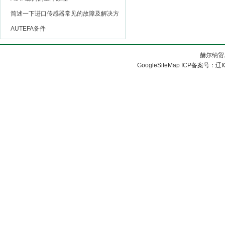
简述一下进口传感器常见的故障及解决方
法
AUTEFA备件
赫尔纳贸
GoogleSiteMap
ICP备案号：
辽I