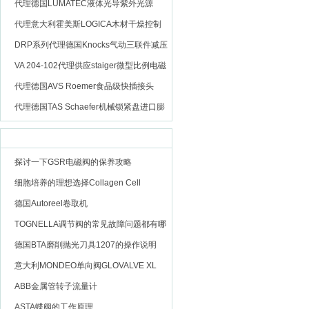
代理德国LUMATEC液体光导紫外光源
代理意大利霍美斯LOGICA木材干燥控制
仪
DRP系列代理德国Knocks气动三联件减压
阀
VA 204-102代理供应staiger微型比例电磁
阀
代理德国AVS Roemer食品级快插接头
代理德国TAS Schaefer机械锁紧盘进口膨
胀套
相关文章
更多 >>
探讨一下GSR电磁阀的保养攻略
细胞培养的理想选择Collagen Cell
Carrier (CCC) 胶原蛋白细胞载体膜
德国Autoreel卷取机
TOGNELLA调节阀的常见故障问题都有哪
些呢？
德国BTA磨削抛光刀具1207的操作说明
意大利MONDEO单向阀GLOVALVE XL
ABB金属管转子流量计
ASTA蝶阀的工作原理