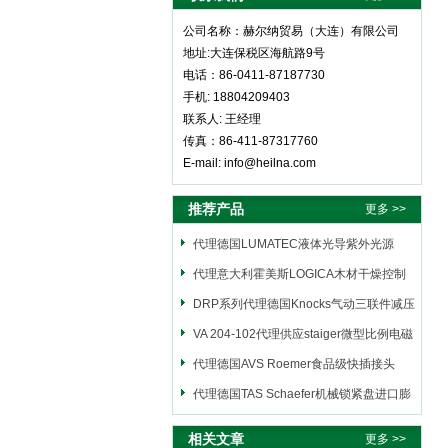
公司名称：赫尔纳贸易（大连）有限公司
地址:大连保税区海航路9号
电话：86-0411-87187730
手机: 18804209403
联系人: 王经理
传真：86-411-87317760
E-mail: info@heilna.com
推荐产品
更多 >>
代理德国LUMATEC液体光导紫外光源
代理意大利霍美斯LOGICA木材干燥控制
仪
DRP系列代理德国Knocks气动三联件减压
阀
VA 204-102代理供应staiger微型比例电磁
阀
代理德国AVS Roemer食品级快插接头
代理德国TAS Schaefer机械锁紧盘进口膨
胀套
相关文章
更多 >>