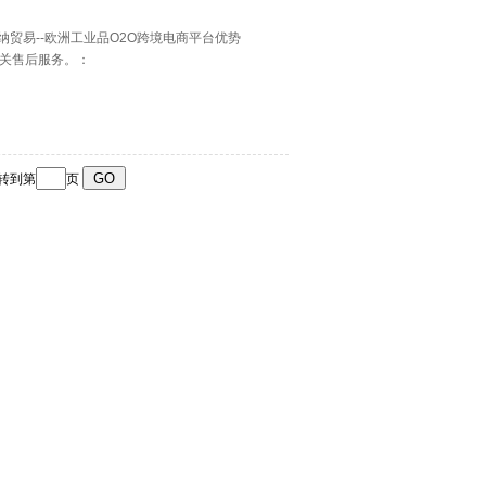
纳贸易--欧洲工业品O2O跨境电商平台优势
相关售后服务。：
跳转到第
页