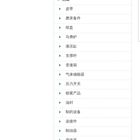
皮带
赫尔纳贸易（大连）有限公司
磨床备件
绞盘
马弗炉
液压缸
支撑杆
变速箱
气体储能器
压力开关
锁紧产品
油封
制药设备
连接件
制动器