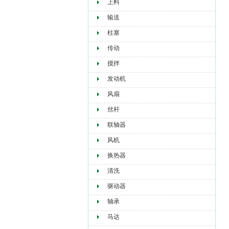
上料
输送
柱塞
传动
搅拌
发动机
风扇
丝杆
联轴器
风机
换热器
清洗
驱动器
轴承
马达