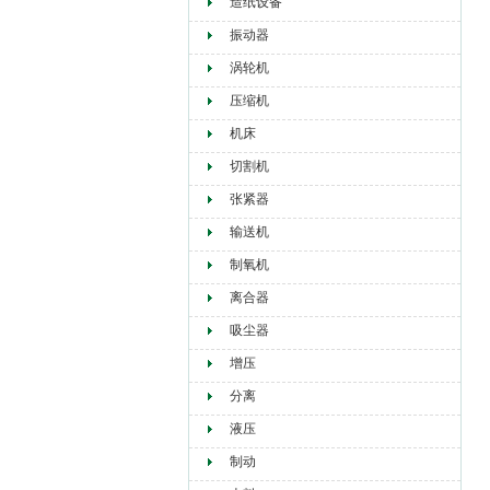
造纸设备
振动器
涡轮机
压缩机
机床
切割机
张紧器
输送机
制氧机
离合器
吸尘器
增压
分离
液压
制动