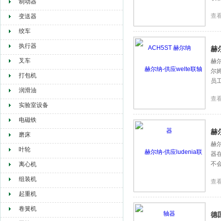
制动器
查
变送器
绞车
执行器
赫
叉车
赫尔
尔姆
打包机
员工
润滑油
查
实验室设备
电磁铁
赫尔
磨床
赫尔
叶轮
器
不
离心机
组装机
查
起重机
卷簧机
德