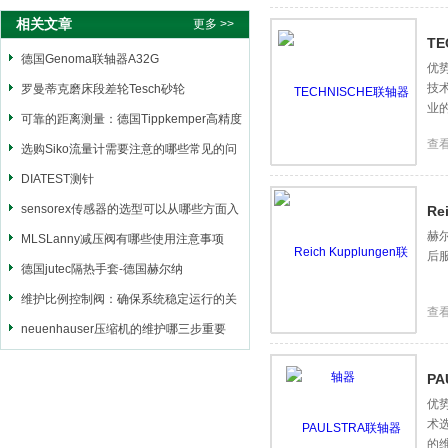
胀套
相关文章
更多 >>
TE
德国Genoma联轴器A32G
优势
技
罗曼蒂克磨床段差轮Tesch砂轮
业
可靠的距离测量：德国Tippkemper高精度
查
防爆传感器
选购Siko流量计需要注意的哪些常见的问
题
DIATEST测针
sensorex传感器的选型可以从哪些方面入
Re
赫尔
手
MLSLanny减压阀有哪些使用注意事项
后服
德国jutec隔热手套-德国赫尔纳
维护比例控制阀：确保系统稳定运行的关
查
键步骤
neuenhauser压缩机的维护哪三步重要
P
优
术
的