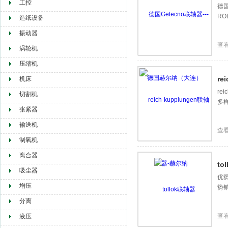
工控
德国
RO
造纸设备
振动器
查
涡轮机
压缩机
re
机床
re
切割机
多
张紧器
输送机
查
制氧机
离合器
to
吸尘器
优势
增压
势
分离
查
液压