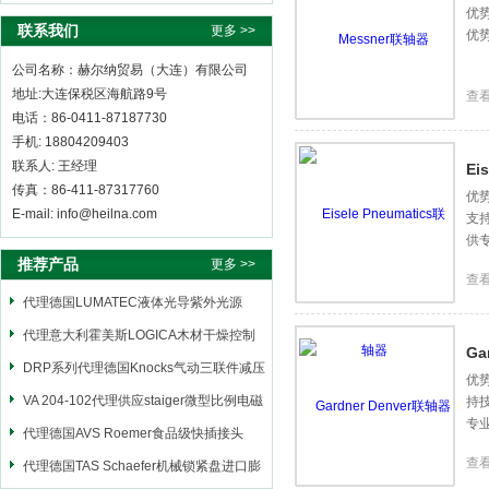
优势
联系我们
更多 >>
优
公司名称：赫尔纳贸易（大连）有限公司
地址:大连保税区海航路9号
查
电话：86-0411-87187730
手机: 18804209403
联系人: 王经理
Ei
传真：86-411-87317760
优势
E-mail: info@heilna.com
支
供
推荐产品
更多 >>
查
代理德国LUMATEC液体光导紫外光源
代理意大利霍美斯LOGICA木材干燥控制
Ga
仪
DRP系列代理德国Knocks气动三联件减压
优势
阀
VA 204-102代理供应staiger微型比例电磁
持
专
阀
代理德国AVS Roemer食品级快插接头
查
代理德国TAS Schaefer机械锁紧盘进口膨