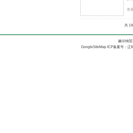
查
共 1
赫尔纳贸
GoogleSiteMap
ICP备案号：
辽I