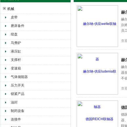
机械
赫
皮带
赫尔
尔姆
赫尔纳贸易（大连）有限公司
磨床备件
员工
绞盘
查
马弗炉
液压缸
赫尔
支撑杆
赫尔
变速箱
器
气体储能器
不
压力开关
查
锁紧产品
油封
德
制药设备
德国
连接件
器、
联轴