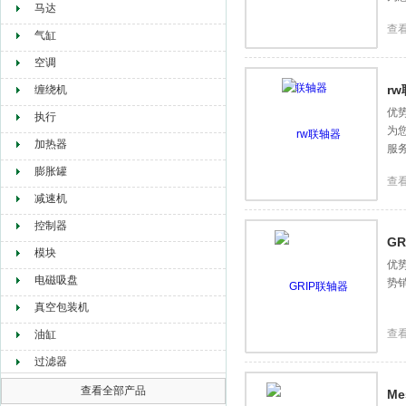
马达
查
气缸
空调
r
缠绕机
优
执行
为
加热器
服
膨胀罐
查
减速机
控制器
G
模块
优
电磁吸盘
势
真空包装机
查
油缸
过滤器
查看全部产品
Me