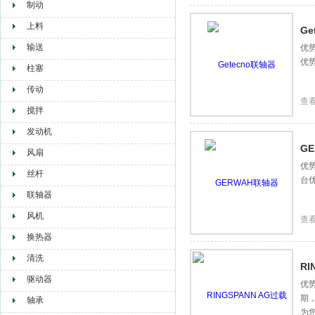
制动
上料
Ge
输送
优势
优
柱塞
传动
查
搅拌
发动机
G
风扇
优
丝杆
台
联轴器
风机
查
换热器
清洗
RI
驱动器
优势
期
轴承
为