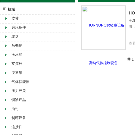
机械
H
皮带
H
域
赫尔纳贸易（大连）有限公司
磨床备件
绞盘
查
马弗炉
液压缸
共 
支撑杆
变速箱
气体储能器
压力开关
锁紧产品
油封
制药设备
连接件