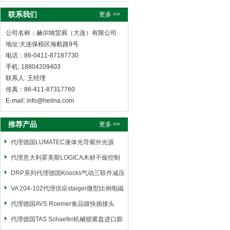
联系我们
更多 >>
公司名称：赫尔纳贸易（大连）有限公司
地址:大连保税区海航路9号
电话：86-0411-87187730
手机: 18804209403
联系人: 王经理
传真：86-411-87317760
E-mail: info@heilna.com
推荐产品
更多 >>
代理德国LUMATEC液体光导紫外光源
代理意大利霍美斯LOGICA木材干燥控制
仪
DRP系列代理德国Knocks气动三联件减压
阀
VA 204-102代理供应staiger微型比例电磁
阀
代理德国AVS Roemer食品级快插接头
代理德国TAS Schaefer机械锁紧盘进口膨