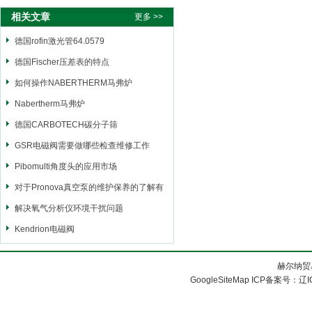
胀套
相关文章
更多 >>
德国rofin激光管64.0579
德国Fischer压差表的特点
如何操作NABERTHERM马弗炉
Nabertherm马弗炉
德国CARBOTECH碳分子筛
GSR电磁阀需要做哪些检查维修工作
Pibomulti角度头的应用市场
对于Pronova真空泵的维护保养的了解有
多少
解决氧气分析仪环境干扰问题
Kendrion电磁阀
赫尔纳贸
GoogleSiteMap
ICP备案号：
辽I