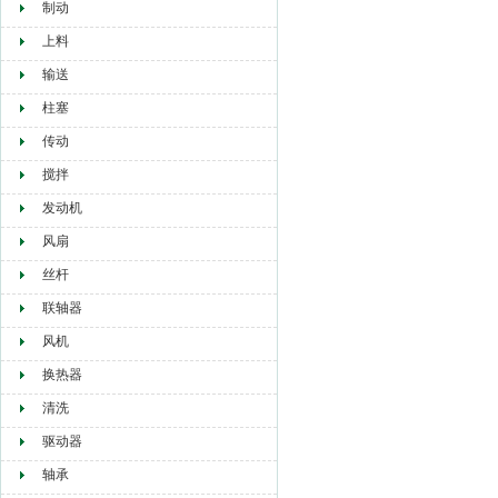
制动
上料
输送
柱塞
传动
搅拌
发动机
风扇
丝杆
联轴器
风机
换热器
清洗
驱动器
轴承