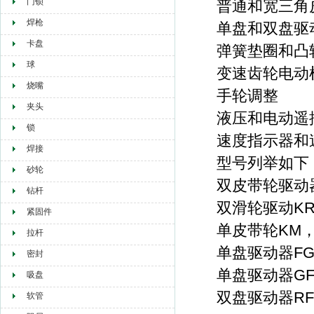
门锁
普通和宽三角
焊枪
单盘和双盘驱
卡盘
弹簧垫圈和凸
球
变速齿轮电动
烧嘴
手轮调整
夹头
液压和电动遥
锁
速度指示器和速
焊接
型号列举如下
砂轮
双皮带轮驱动器R
钻杆
双滑轮驱动KRM
紧固件
单皮带轮KM，F
拉杆
单盘驱动器FG，F
密封
单盘驱动器GF，G
吸盘
双盘驱动器RF，R
软管