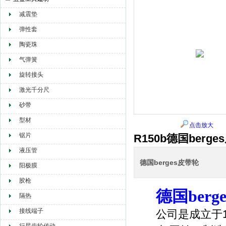
减震垫
赫尔纳贸易（大连）有限公司
弹性套
陶瓷珠
气弹簧
旋转接头
激光千分尺
砂带
型材
点击放大
锯片
R150b德国berg
液压管
德国berges皮带轮
阳极膜
胶枪
德国berg
隔热
接线端子
公司是成立于19