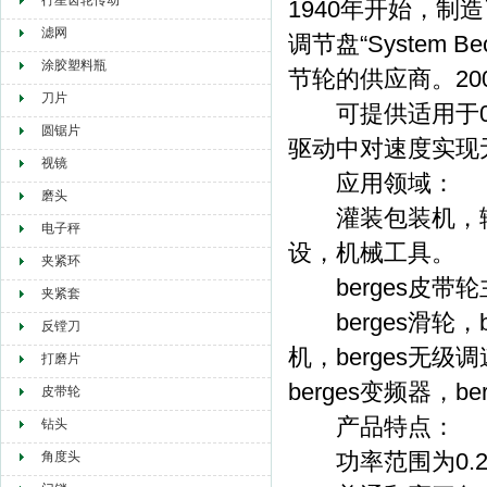
行星齿轮传动
1940年开始，制
滤网
调节盘“System
涂胶塑料瓶
节轮的供应商。200
刀片
可提供适用于0.2
圆锯片
驱动中对速度实现
视镜
应用领域：
磨头
灌装包装机，输
电子秤
设，机械工具。
夹紧环
berges皮带
夹紧套
berges滑轮，be
反镗刀
机，berges无级
打磨片
berges变频器，be
皮带轮
产品特点：
钻头
功率范围为0.25
角度头