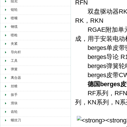
RFN
阻尼
链轮
双盘驱动器RK，R
喷嘴
RK，RKN
钢缆
RGAE附加单元
喷枪
成，用于安装电动
夹紧
berges单皮带
导向杆
berges导论 R150
工具
berges弹簧轮F15
弹簧
berges皮带CWB28
离合器
德国berges
丝锥
RF系列，RFN系
扳手
列，KN系列，N系
滑块
齿轮
螺丝刀