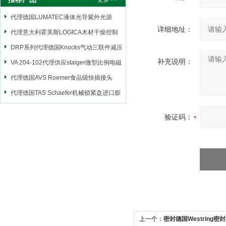
代理德国LUMATEC液体光导紫外光源
详细地址：
代理意大利霍美斯LOGICA木材干燥控制
仪
DRP系列代理德国Knocks气动三联件减压
补充说明：
阀
VA 204-102代理供应staiger微型比例电磁
阀
代理德国AVS Roemer食品级快插接头
代理德国TAS Schaefer机械锁紧盘进口膨
胀套
验证码：
上一个：
密封德国Westring密