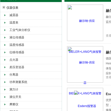
仪器仪表
赫
减震器
赫尔
监控
赫尔纳贸易（大连）有限公司
温度表
工业气体分析仪
查
液位传感器
温度传感器
赫
位移传感器
德国
点火器
He
差压变送器
体报
应B
分离器
查
功率测量系统
测力计
Es
液位开关
优势
摩擦仪
型
修