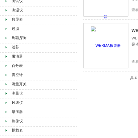
测试仪
查
测湿仪
数显表
过滤
W
剩磁探测
WE
是
滤芯
撇油器
查
百分表
真空计
共 
流量开关
测量仪
风速仪
增压器
热像仪
拐档表