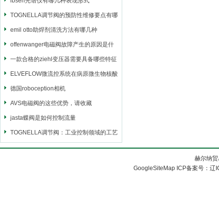
ibsen光谱仪有哪几种表现形式
TOGNELLA调节阀的预防性维修要点有哪
些
emil otto助焊剂清洗方法有哪几种
offenwanger电磁阀故障产生的原因是什
么呢
一款合格的ziehl变压器需要具备哪些特征
ELVEFLOW微流控系统在病原微生物核酸
快速提取中的应用
德国roboception相机
AVS电磁阀的这些优势，请收藏
jasta蝶阀是如何控制流量
TOGNELLA调节阀：工业控制领域的工艺
与创新
赫尔纳贸
GoogleSiteMap
ICP备案号：
辽I