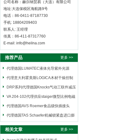
公司名称：赫尔纳贸易（大连）有限公司
地址:大连保税区海航路9号
电话：86-0411-87187730
手机: 18804209403
联系人: 王经理
传真：86-411-87317760
E-mail: info@heilna.com
推荐产品
更多 >>
代理德国LUMATEC液体光导紫外光源
代理意大利霍美斯LOGICA木材干燥控制
仪
DRP系列代理德国Knocks气动三联件减压
阀
VA 204-102代理供应staiger微型比例电磁
阀
代理德国AVS Roemer食品级快插接头
代理德国TAS Schaefer机械锁紧盘进口膨
胀套
相关文章
更多 >>