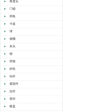
角度头
门锁
焊枪
卡盘
球
烧嘴
夹头
锁
焊接
砂轮
钻杆
紧固件
拉杆
密封
吸盘