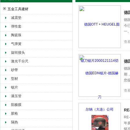
五金工具建材
德国
减震垫
德国
今
赫尔纳贸易（大连）有限公司
弹性套
一。
陶瓷珠
查
气弹簧
旋转接头
德
激光千分尺
德
砂带
期
型材
您
锯片
查
液压管
阳极膜
R
胶枪
RE
隔热
年多
锯