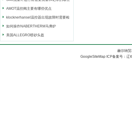
参数
AMOT温控阀主要有哪些优点
klocknerhansel温控器出现故障时需要检
查什么
如何操作NABERTHERM马弗炉
美国ALLEGRO喷砂头盔
赫尔纳贸
GoogleSiteMap
ICP备案号：
辽I