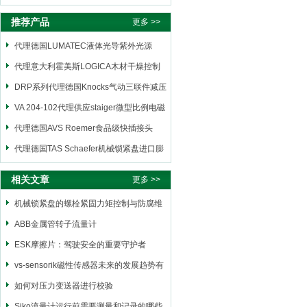
推荐产品
更多 >>
代理德国LUMATEC液体光导紫外光源
代理意大利霍美斯LOGICA木材干燥控制
仪
DRP系列代理德国Knocks气动三联件减压
阀
VA 204-102代理供应staiger微型比例电磁
阀
代理德国AVS Roemer食品级快插接头
代理德国TAS Schaefer机械锁紧盘进口膨
胀套
相关文章
更多 >>
机械锁紧盘的螺栓紧固力矩控制与防腐维
护步骤
ABB金属管转子流量计
ESK摩擦片：驾驶安全的重要守护者
vs-sensorik磁性传感器未来的发展趋势有
哪几种特点
如何对压力变送器进行校验
Siko流量计运行前需要测量和记录的哪些