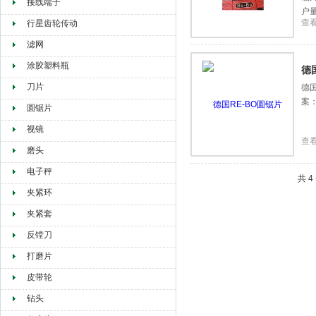
接线端子
户
查
行星齿轮传动
此
滤网
涂胶塑料瓶
德
刀片
德
案
圆锯片
视镜
查
磨头
电子秤
共 
夹紧环
夹紧套
反镗刀
打磨片
皮带轮
钻头