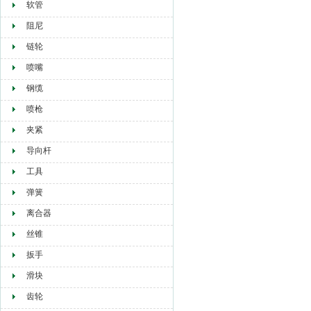
软管
阻尼
链轮
喷嘴
钢缆
喷枪
夹紧
导向杆
工具
弹簧
离合器
丝锥
扳手
滑块
齿轮