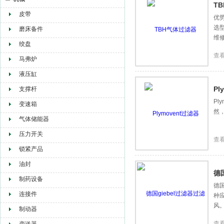
T
皮带
优
选
赫尔纳贸易（大连）有限公司
磨床备件
维
绞盘
查
马弗炉
液压缸
Pl
支撑杆
P
变速箱
然，
气体储能器
压力开关
查
锁紧产品
油封
德
制药设备
德国
连接件
种
风
制动器
查