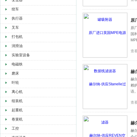
变送器
绞车
执行器
原
叉车
原
国
打包机
M
润滑油
查
实验室设备
电磁铁
赫尔
磨床
赫尔
叶轮
赖
语
离心机
组装机
查
起重机
卷簧机
赫
工控
赫尔
今公