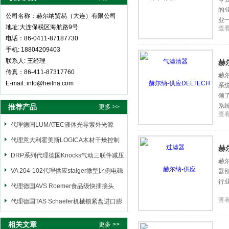
的
公司名称：赫尔纳贸易（大连）有限公司
业
地址:大连保税区海航路9号
查
器
电话：86-0411-87187730
手机: 18804209403
联系人: 王经理
赫
传真：86-411-87317760
赫尔
E-mail: info@heilna.com
系
领
系
推荐产品
更多 >>
查
代理德国LUMATEC液体光导紫外光源
代理意大利霍美斯LOGICA木材干燥控制
赫
仪
DRP系列代理德国Knocks气动三联件减压
赫尔
阀
VA 204-102代理供应staiger微型比例电磁
器部
行业
阀
代理德国AVS Roemer食品级快插接头
查
代理德国TAS Schaefer机械锁紧盘进口膨
胀套
相关文章
更多 >>