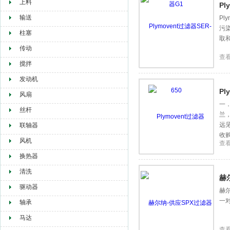
上料
Pl
输送
Pl
污
柱塞
取
传动
查
搅拌
发动机
Pl
风扇
一．
丝杆
兰
远
联轴器
收
风机
查
换热器
清洗
赫
驱动器
赫
一
轴承
马达
查