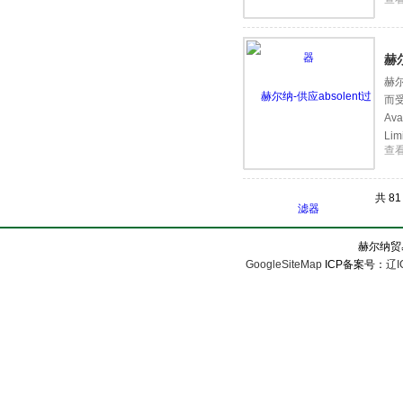
产
赫尔
赫尔
而受
Ava
Lim
查
共 8
赫尔纳贸
GoogleSiteMap
ICP备案号：
辽I