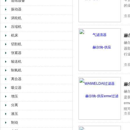
造纸设备
的
振动器
查
涡轮机
压缩机
赫
机床
赫尔
切割机
器部
张紧器
行业
输送机
查
制氧机
离合器
赫
吸尘器
赫
增压
是
e
分离
统
查
液压
制动