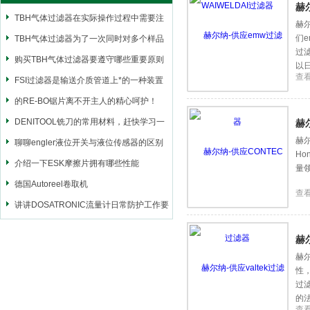
赫
TBH气体过滤器在实际操作过程中需要注
赫
们
意什么
TBH气体过滤器为了一次同时对多个样品
过
进行进行过滤
购买TBH气体过滤器要遵守哪些重要原则
以
查
呢
FSI过滤器是输送介质管道上*的一种装置
的RE-BO锯片离不开主人的精心呵护！
DENITOOL铣刀的常用材料，赶快学习一
赫
赫尔
下
聊聊engler液位开关与液位传感器的区别
H
介绍一下ESK摩擦片拥有哪些性能
量
德国Autoreel卷取机
查
讲讲DOSATRONIC流量计日常防护工作要
点
赫
赫尔
性，
过
的
查