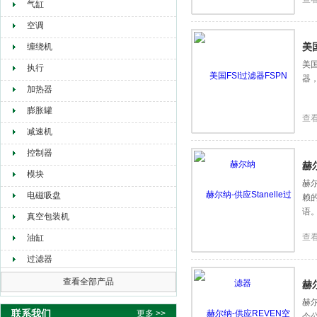
气缸
空调
美
缠绕机
美国
执行
器，
加热器
膨胀罐
查
减速机
控制器
赫尔
模块
赫尔
电磁吸盘
赖
语
真空包装机
查
油缸
过滤器
查看全部产品
赫
赫尔
联系我们
更多 >>
今公