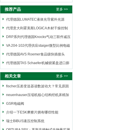
推荐产品
更多 >>
代理德国LUMATEC液体光导紫外光源
代理意大利霍美斯LOGICA木材干燥控制
仪
DRP系列代理德国Knocks气动三联件减压
阀
VA 204-102代理供应staiger微型比例电磁
阀
代理德国AVS Roemer食品级快插接头
代理德国TAS Schaefer机械锁紧盘进口膨
胀套
相关文章
更多 >>
fischer压差变送器读数波动大？常见原因
与解决方案
neuenhauser压缩机核心结构经机床精加
工而成
GSR电磁阀
介绍一下ESK摩擦片拥有哪些性能
瑞士BIBUS液压控制系统
OPTURA SPY：革新非接触式生物量监测