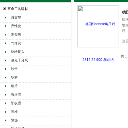
五金工具建材
德国
减震垫
德国
地秤
赫尔纳贸易（大连）有限公司
弹性套
秤，
陶瓷珠
查
气弹簧
旋转接头
共 
激光千分尺
砂带
型材
锯片
液压管
阳极膜
胶枪
隔热