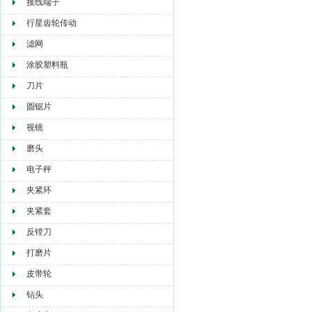
接线端子
行星齿轮传动
滤网
涂胶塑料瓶
刀片
圆锯片
视镜
磨头
电子秤
夹紧环
夹紧套
反镗刀
打磨片
皮带轮
钻头