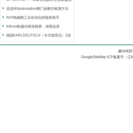
的未来
说说MVautomation阀门诊断仪检测方法
AVS电磁阀工业自动化的隐形推手
Inficon检漏仪精准探测，保障品质
德国KARLDEUTSCH（卡尔德意志）2涂
层测厚仪
赫尔纳贸
GoogleSiteMap
ICP备案号：
辽I