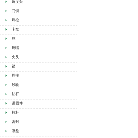
角度头
门锁
焊枪
卡盘
球
烧嘴
夹头
锁
焊接
砂轮
钻杆
紧固件
拉杆
密封
吸盘