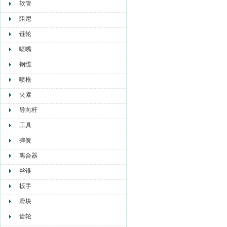
软管
阻尼
链轮
喷嘴
钢缆
喷枪
夹紧
导向杆
工具
弹簧
离合器
丝锥
扳手
滑块
齿轮