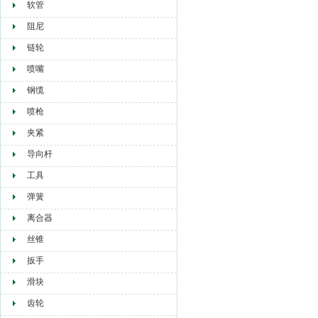
软管
阻尼
链轮
喷嘴
钢缆
喷枪
夹紧
导向杆
工具
弹簧
离合器
丝锥
扳手
滑块
齿轮