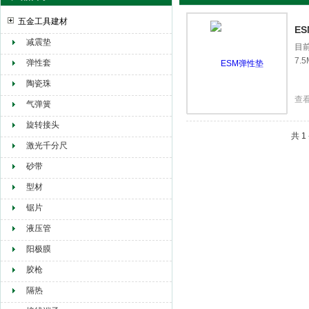
五金工具建材
E
减震垫
目
7
赫尔纳贸易（大连）有限公司
弹性套
陶瓷珠
查
气弹簧
旋转接头
共 
激光千分尺
砂带
型材
锯片
液压管
阳极膜
胶枪
隔热