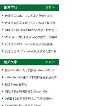
推荐产品
更多 >>
代理德国LUMATEC液体光导紫外光源
代理意大利霍美斯LOGICA木材干燥控制
仪
DRP系列代理德国Knocks气动三联件减压
阀
VA 204-102代理供应staiger微型比例电磁
阀
代理德国AVS Roemer食品级快插接头
代理德国TAS Schaefer机械锁紧盘进口膨
胀套
相关文章
更多 >>
德国fumatech离子交换膜FAA-3-PK-130
nabertherm马弗炉日常维护保养的注意事
项，收藏起来慢慢学！
德国Berge皮带轮
细胞培养的理想选择Collagen Cell
Carrier (CCC) 胶原蛋白细胞载体膜
的RE-BO锯片离不开主人的精心呵护！
BAMO液位计主要产品及特点