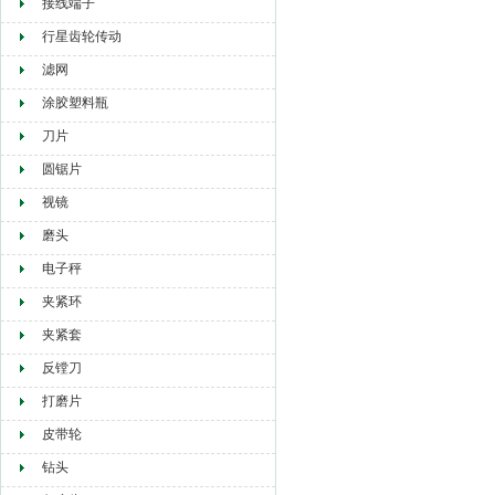
接线端子
行星齿轮传动
滤网
涂胶塑料瓶
刀片
圆锯片
视镜
磨头
电子秤
夹紧环
夹紧套
反镗刀
打磨片
皮带轮
钻头