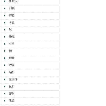
角度头
门锁
焊枪
卡盘
球
烧嘴
夹头
锁
焊接
砂轮
钻杆
紧固件
拉杆
密封
吸盘