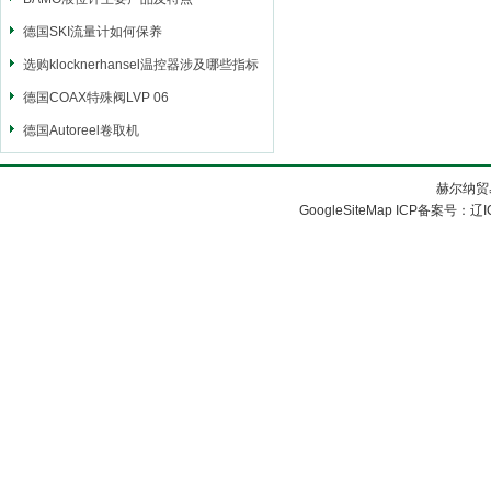
德国SKI流量计如何保养
选购klocknerhansel温控器涉及哪些指标
德国COAX特殊阀LVP 06
德国Autoreel卷取机
赫尔纳贸
GoogleSiteMap
ICP备案号：
辽I