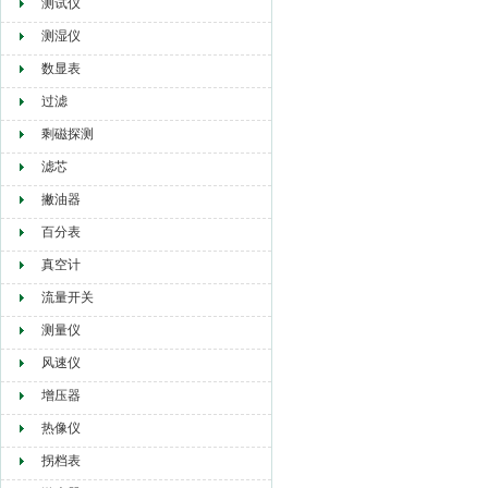
测试仪
测湿仪
数显表
过滤
剩磁探测
滤芯
撇油器
百分表
真空计
流量开关
测量仪
风速仪
增压器
热像仪
拐档表