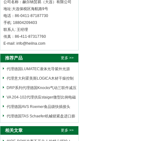
公司名称：赫尔纳贸易（大连）有限公司
地址:大连保税区海航路9号
电话：86-0411-87187730
手机: 18804209403
联系人: 王经理
传真：86-411-87317760
E-mail: info@heilna.com
推荐产品
更多 >>
代理德国LUMATEC液体光导紫外光源
代理意大利霍美斯LOGICA木材干燥控制
仪
DRP系列代理德国Knocks气动三联件减压
阀
VA 204-102代理供应staiger微型比例电磁
阀
代理德国AVS Roemer食品级快插接头
代理德国TAS Schaefer机械锁紧盘进口膨
胀套
相关文章
更多 >>