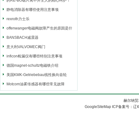
的RE-BO锯片离不开主人的精心呵护！
静电消除器有哪些使用注意事项
rexroth力士乐
offenwanger电磁阀故障产生的原因是什
么呢
BANSBACH减震器
意大利VALVOMEC阀门
inficon检漏仪有哪些特别注意事项
德国magnet-schultz电磁铁介绍
美国KMK-Getriebebau线性换向齿轮
Motcom油雾传感器有哪些常见故障
赫尔纳贸
GoogleSiteMap
ICP备案号：
辽I