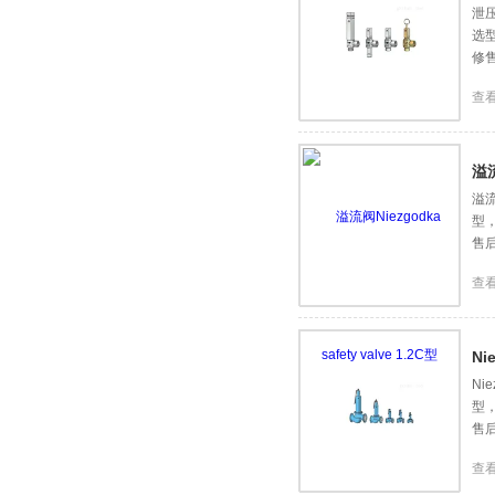
泄压
选
修
查
溢流
溢流
型
售
查
Ni
Ni
型
售
查