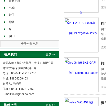
快换系统
查
气动
转子
导轨
阀门
泵
阀门
短
阀门
您
查看全部产品
查
联系我们
更多 >>
公司名称：赫尔纳贸易（大连）有限公司
阀门
地址:大连保税区海航路9号
阀门
电话：86-0411-87187730
持
手机: 18804209403
维
联系人: 王经理
查
传真：86-411-87317760
E-mail: info@heilna.com
泄压
推荐产品
更多 >>