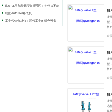
理
fischer压力表量程选择误区：为什么不能
泄压
选太大？
德国Autoreel卷取机
泄压
工业气体分析仪：现代工业的绿色设备
型
售
查
泄压
泄压
型
售
查
泄压
泄压
选
修