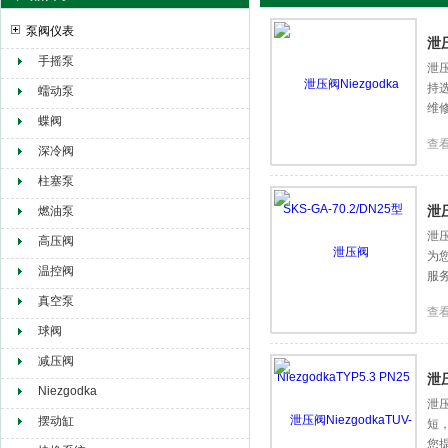
泵阀仪表
泄压
手摇泵
泄压
持
赫尔纳贸易（大连）有限公司
蠕动泵
维
蝶阀
查
深冷阀
柱塞泵
泄压
燃油泵
泄压
高压阀
为
温控阀
服
真空泵
查
球阀
减压阀
泄压
Niezgodka
泄压
摆动缸
短
您