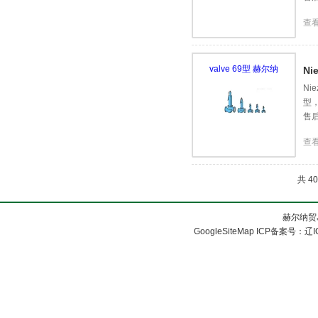
查
Ni
Ni
型
售
查
共 4
赫尔纳贸
GoogleSiteMap
ICP备案号：
辽I