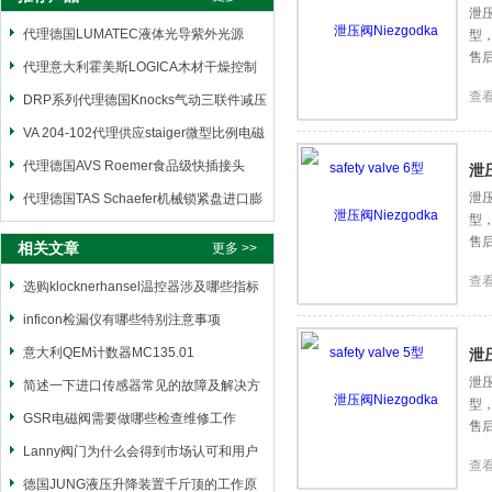
泄压
代理德国LUMATEC液体光导紫外光源
型
售
代理意大利霍美斯LOGICA木材干燥控制
查
仪
DRP系列代理德国Knocks气动三联件减压
阀
VA 204-102代理供应staiger微型比例电磁
阀
代理德国AVS Roemer食品级快插接头
泄压
泄压
代理德国TAS Schaefer机械锁紧盘进口膨
型
胀套
售
相关文章
更多 >>
查
选购klocknerhansel温控器涉及哪些指标
inficon检漏仪有哪些特别注意事项
意大利QEM计数器MC135.01
泄压
泄压
简述一下进口传感器常见的故障及解决方
型
法
GSR电磁阀需要做哪些检查维修工作
售
Lanny阀门为什么会得到市场认可和用户
查
青睐
德国JUNG液压升降装置千斤顶的工作原