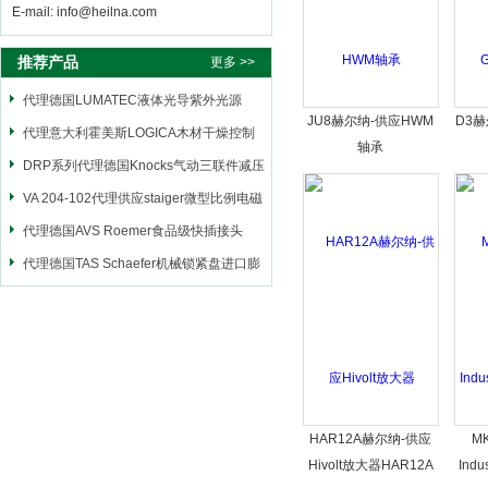
E-mail: info@heilna.com
推荐产品
更多 >>
代理德国LUMATEC液体光导紫外光源
JU8赫尔纳-供应HWM
D3赫
代理意大利霍美斯LOGICA木材干燥控制
轴承
仪
DRP系列代理德国Knocks气动三联件减压
阀
VA 204-102代理供应staiger微型比例电磁
阀
代理德国AVS Roemer食品级快插接头
代理德国TAS Schaefer机械锁紧盘进口膨
胀套
HAR12A赫尔纳-供应
M
Hivolt放大器HAR12A
Indu