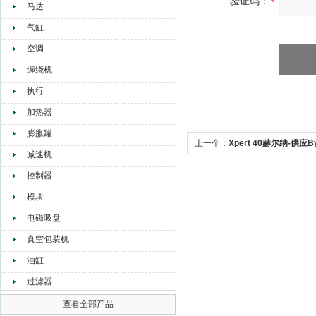
验证码：
马达
气缸
空调
缠绕机
执行
加热器
膨胀罐
上一个：
Xpert 40赫尔纳-供应By
减速机
控制器
模块
电磁吸盘
真空包装机
油缸
过滤器
查看全部产品