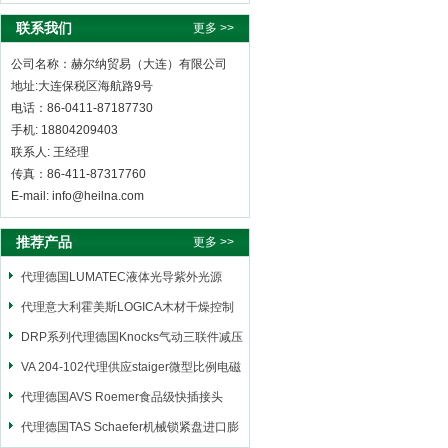
联系我们
更多 >>
公司名称：赫尔纳贸易（大连）有限公司
地址:大连保税区海航路9号
电话：86-0411-87187730
手机: 18804209403
联系人: 王经理
传真：86-411-87317760
E-mail: info@heilna.com
推荐产品
更多 >>
代理德国LUMATEC液体光导紫外光源
代理意大利霍美斯LOGICA木材干燥控制
仪
DRP系列代理德国Knocks气动三联件减压
阀
VA 204-102代理供应staiger微型比例电磁
阀
代理德国AVS Roemer食品级快插接头
代理德国TAS Schaefer机械锁紧盘进口膨