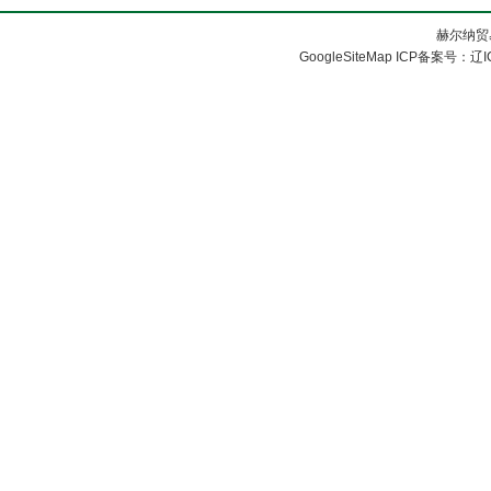
胀套
赫尔纳贸
GoogleSiteMap
ICP备案号：
辽I