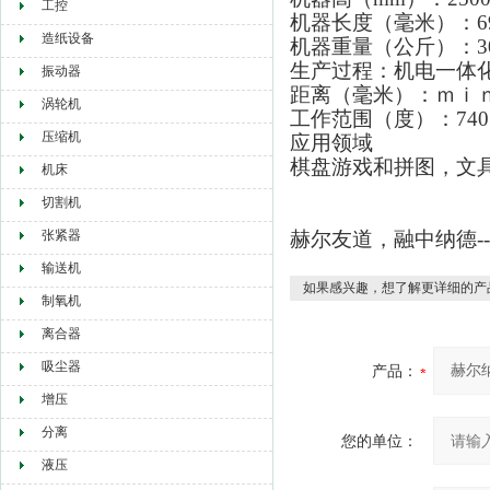
工控
机器长度（毫米）：69
造纸设备
机器重量（公斤）：30
生产过程：机电一体
振动器
距离（毫米）：ｍｉｎ 
涡轮机
工作范围（度）：740
压缩机
应用领域
棋盘游戏和拼图，文
机床
切割机
张紧器
赫尔友道，融中纳德-
输送机
如果感兴趣，想了解更详细的产
制氧机
离合器
吸尘器
产品：
增压
分离
您的单位：
液压