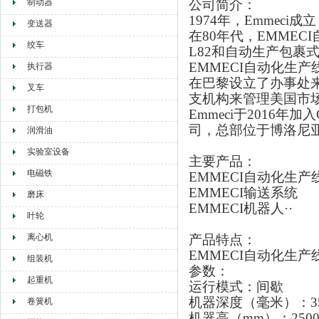
制动器
公司简介：
1974年，Emme
变送器
在80年代，EMMEC
绞车
L82和自动生产包裹式刚性
EMMECI自动化生
执行器
在巴黎设立了办事处来
叉车
支机构来管理美国市
打包机
Emmeci于2016年
司，总部位于博洛尼
润滑油
实验室设备
主要产品：
电磁铁
EMMECI自动化生产
EMMECI输送系统
磨床
EMMECI机器人··
叶轮
离心机
产品特点：
EMMECI自动化生产
组装机
参数：
起重机
运行模式：间歇
机器深度（毫米）：35
卷簧机
机器高（mm）：250