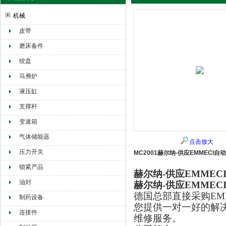
机械
皮带
赫尔纳贸易（大连）有限公司
磨床备件
绞盘
马弗炉
液压缸
支撑杆
变速箱
气体储能器
点击放大
压力开关
MC2001赫尔纳-供应EMMECI自
锁紧产品
赫尔纳-供应EMMEC
油封
赫尔纳-供应EMMEC
德国总部直接采购EM
制药设备
您提供一对一好的解
连接件
维修服务。