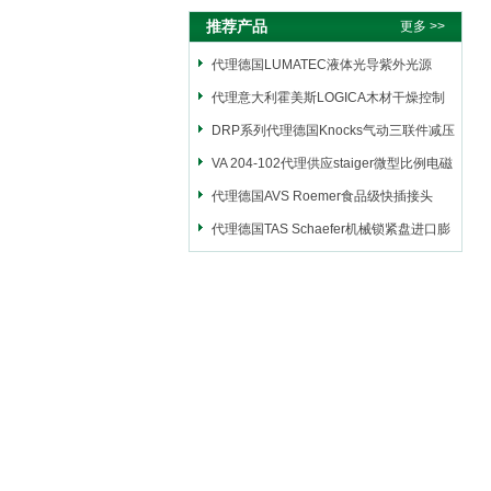
推荐产品
更多 >>
代理德国LUMATEC液体光导紫外光源
代理意大利霍美斯LOGICA木材干燥控制
仪
DRP系列代理德国Knocks气动三联件减压
阀
VA 204-102代理供应staiger微型比例电磁
阀
代理德国AVS Roemer食品级快插接头
代理德国TAS Schaefer机械锁紧盘进口膨
胀套