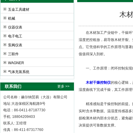
五金工具建材
木
机械
赫尔纳贸易（大连）有限公司
仪器仪表
在木材加工产业链中，干燥环节
电子电工
湿度把控粗放，易导致木材开裂、
泵阀仪表
点。它凭借科学的工作原理与显著
三联件
值值得深入剖析。
WAGNER
一、工作原理：闭环控制实现
气体充装系统
木材干燥控制仪
的核心逻辑，
联系我们
更多 >>
湿度曲线下完成干燥，其工作原理
公司名称：赫尔纳贸易（大连）有限公司
地址:大连保税区海航路9号
精准感知是干燥控制的前提。控
电话：86-0411-87187730
实时含水率数据。温湿度传感器多
手机: 18804209403
损检测木材内部水分状态，避免破
联系人: 王经理
决策提供可靠数据支撑。
传真：86-411-87317760