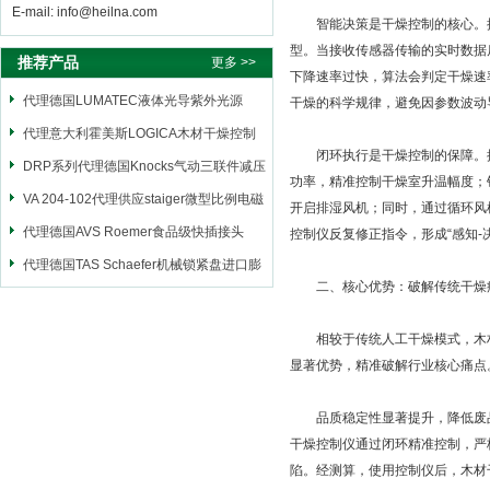
E-mail: info@heilna.com
智能决策是干燥控制的核心。控
型。当接收传感器传输的实时数据
推荐产品
更多 >>
下降速率过快，算法会判定干燥速
代理德国LUMATEC液体光导紫外光源
干燥的科学规律，避免因参数波动
代理意大利霍美斯LOGICA木材干燥控制
闭环执行是干燥控制的保障。控
仪
DRP系列代理德国Knocks气动三联件减压
功率，精准控制干燥室升温幅度；
阀
VA 204-102代理供应staiger微型比例电磁
开启排湿风机；同时，通过循环风
阀
代理德国AVS Roemer食品级快插接头
控制仪反复修正指令，形成“感知-
代理德国TAS Schaefer机械锁紧盘进口膨
二、核心优势：破解传统干燥
胀套
相较于传统人工干燥模式，木材
显著优势，精准破解行业核心痛点
品质稳定性显著提升，降低废品
干燥控制仪通过闭环精准控制，严
陷。经测算，使用控制仪后，木材