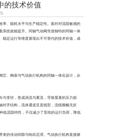
中的技术价值
21
效率、能耗水平与生产稳定性。面对对流阻敏感的
着系统效能提升。同轴气动阀凭借独特的同轴一体
、稳定运行等维度展现出不可替代的技术价值，成
阀芯、阀座与气动执行机构的同轴一体化设计，从
向与变径，形成涡流与紊流，导致显著的压力损
轴对齐结构，流体通道呈直线型，流线顺畅无折
这种低流阻特性，不仅减少了泵组的运行负荷，降低
带来的传动间隙与响应迟滞。气动执行机构直接驱