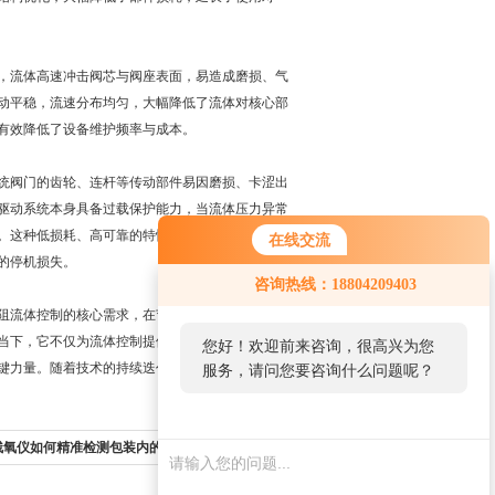
，流体高速冲击阀芯与阀座表面，易造成磨损、气
动平稳，流速分布均匀，大幅降低了流体对核心部
有效降低了设备维护频率与成本。
统阀门的齿轮、连杆等传动部件易因磨损、卡涩出
驱动系统本身具备过载保护能力，当流体压力异常
。这种低损耗、高可靠的特性，让同轴气动阀能够
在线交流
的停机损失。
咨询热线：18804209403
阻流体控制的核心需求，在节能降耗、提升控制精
当下，它不仅为流体控制提供了高效解决方案，更
您好！欢迎前来咨询，很高兴为您
键力量。随着技术的持续迭代，必将在更多领域释
服务，请问您要咨询什么问题呢？
ns残氧仪如何精准检测包装内的氧气含量？