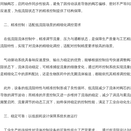
动同轴阀芯，启闭动作同步性较高，避免了因传动误差导致的阀芯偏移、密封不严等问
响应速度，为低流阻状态下的精准控制提供了结构保障。
二、精准控制：适配低流阻场景的精细化调控需求
在低流阻流体控制中，精准调节流量、压力与通断状态，是保障生产质量与工艺精
低流阻特性，实现了对流体的精细化调控，适配对控制精度要求较高的场景。
气动驱动系统具备响应速度快、输出力稳定的优势，能够根据控制信号快速调整阀
流阻状态下，流体流动稳定，可精准捕捉流量的细微变化，通过闭环控制系统实现流量
论是精细化工中的原料配比，还是生物医药中的无菌流体输送，都能依托其精准调控能
此外，设备的低流阻特性与精准控制形成了良性循环。低流阻减少了流体对阀芯的
动导致的调节波动；而精准的开度控制又进一步维持了流场的稳定，减少了涡流与紊流
在频繁启闭、流量调节的动态工况下，始终保持稳定的控制性能，满足了工业自动化生
三、稳定可靠：以低损耗设计保障系统长效运行
工业生产的连续性对流体控制设备的可靠性提出了严苛要求，、通过低流阻设计与