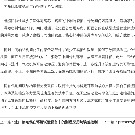
命，为系统长效稳定运行提供了坚实保障。
低流阻特性减少了流体对阀芯、阀座的冲刷与磨损。传统阀门因流阻大、流场紊乱
蚀，导致密封性能下降、阀门泄漏，缩短设备使用寿命。而设备的直线型流道使流体流
件的冲刷力度，减少了磨损与气蚀的发生，核心部件的使用寿命较传统阀门提升数倍，
同时，同轴结构简化了内部传动部件，减少了易损件数量，降低了故障风险点。传
现故障，而它采用直接驱动方式，消除了中间传动环节，故障率显著降低。此外，气动
或阀芯卡涩时，气动机构可自动卸压，避免部件损坏，进一步提升了设备运行的可靠性
适应高温、高压、高腐蚀等复杂工况，保障系统长期稳定运行，减少了因设备故障导致
同轴气动阀以结构革新为突破口，以精准控制与稳定可靠为核心支撑，契合了低流
度、保障系统稳定等方面展现出显著的技术价值。在工业自动化与绿色制造加速推进的
推动了工业系统向低能耗、高精度、高可靠的方向升级，成为赋能产业高质量发展的关
放潜力，为工业流体控制注入源源不断的创新动能。
上一篇：
进口热电偶在环境试验设备中的测温应用与误差控制
下一篇：
prese