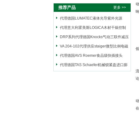
推荐产品
更多 >>
代理德国LUMATEC液体光导紫外光源
代理意大利霍美斯LOGICA木材干燥控制
仪
DRP系列代理德国Knocks气动三联件减压
阀
VA 204-102代理供应staiger微型比例电磁
阀
代理德国AVS Roemer食品级快插接头
代理德国TAS Schaefer机械锁紧盘进口膨
胀套