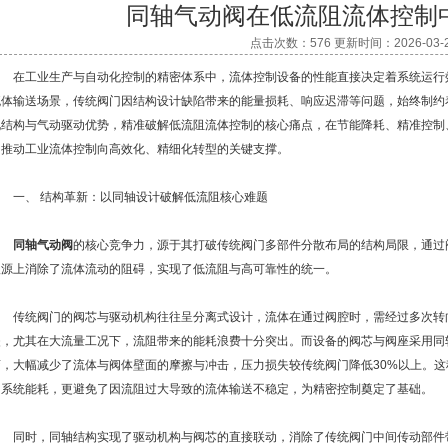
同轴气动阀在低流阻流体控制
点击次数：576 更新时间：2026-03-
在工业生产与自动化控制的精密体系中，流体控制设备的性能直接决定着系统运行
流体输送场景，传统阀门因结构设计缺陷带来的能量损耗、响应迟滞等问题，始终制约
化结构与气动驱动优势，精准破解低流阻流体控制的核心痛点，在节能降耗、精准控制
为推动工业流体控制向高效化、精细化转型的关键支撑。
一、 结构革新：以同轴设计破解低流阻核心难题
同轴气动阀
的核心竞争力，源于其打破传统阀门多部件分散布局的结构局限，通过
根源上消除了流体流动的阻碍，实现了低流阻与高可靠性的统一。
传统阀门的阀芯与驱动机构往往呈分离式设计，流体在通过阀腔时，需经过多次转
失，尤其在大流量工况下，流阻带来的能耗浪费十分突出。而设备的阀芯与阀座采用同
弯，大幅减少了流体与阀体壁面的摩擦与冲击，压力损失较传统阀门降低30%以上。
了系统能耗，更避免了因流阻过大导致的流体输送不稳定，为精密控制奠定了基础。
同时，同轴结构实现了驱动机构与阀芯的直接联动，消除了传统阀门中间传动部件