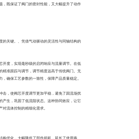
题，既保证了阀门的密封性能，又大幅提升了动作
度的关键。、凭借气动驱动的灵活性与同轴结构的
芯开度，实现毫秒级的启闭响应与流量调节。在低
的精准跟踪与调节，调节精度远高于传统阀门。无
力，确保工艺参数的一致性，保障产品质量稳定。
冲击，使阀芯开度调节更加平稳，避免了因流场扰
的产生，巩固了低流阻状态。这种协同效应，让它
产对流体控制的精细化需求。
结构优化，大幅降低了部件损耗，延长了使用寿