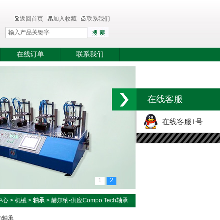
返回首页
加入收藏
联系我们
在线订单
联系我们
在线客服
在线客服1号
1
2
中心
>
机械
>
轴承
> 赫尔纳-供应Compo Tech轴承
ch轴承