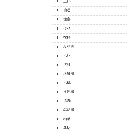
上料
输送
柱塞
传动
搅拌
发动机
风扇
丝杆
联轴器
风机
换热器
清洗
驱动器
轴承
马达