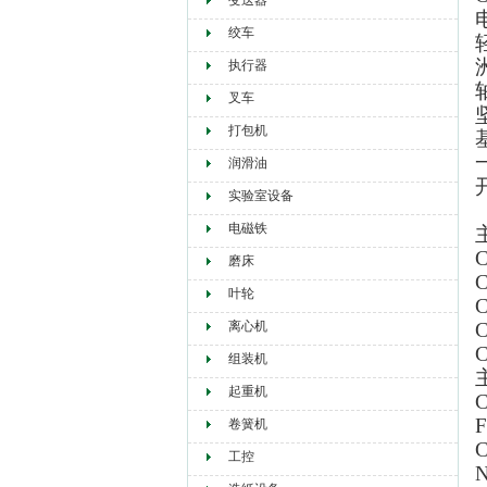
变送器
绞车
执行器
叉车
打包机
润滑油
实验室设备
电磁铁
磨床
叶轮
离心机
组装机
起重机
卷簧机
工控