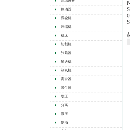
造纸设备
S
振动器
0
涡轮机
S
压缩机
机床
切割机
张紧器
输送机
制氧机
离合器
吸尘器
增压
分离
液压
制动