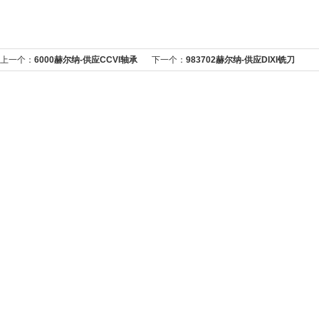
上一个：
6000赫尔纳-供应CCVI轴承
下一个：
983702赫尔纳-供应DIXI铣刀