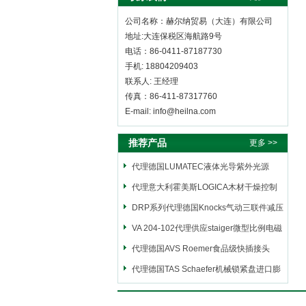
公司名称：赫尔纳贸易（大连）有限公司
地址:大连保税区海航路9号
电话：86-0411-87187730
手机: 18804209403
联系人: 王经理
传真：86-411-87317760
E-mail: info@heilna.com
推荐产品
更多 >>
代理德国LUMATEC液体光导紫外光源
代理意大利霍美斯LOGICA木材干燥控制
仪
DRP系列代理德国Knocks气动三联件减压
阀
VA 204-102代理供应staiger微型比例电磁
阀
代理德国AVS Roemer食品级快插接头
代理德国TAS Schaefer机械锁紧盘进口膨
胀套