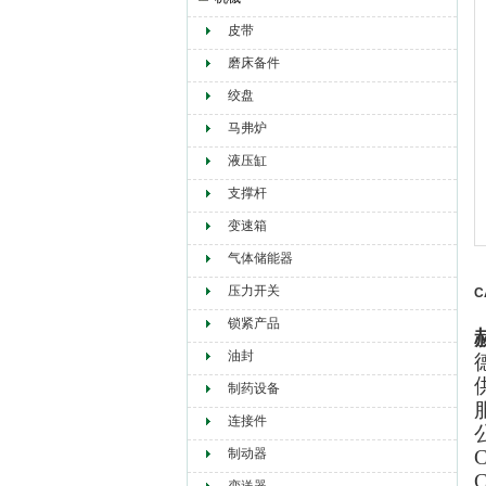
皮带
赫尔纳贸易（大连）有限公司
磨床备件
绞盘
马弗炉
液压缸
支撑杆
变速箱
气体储能器
压力开关
C
锁紧产品
油封
制药设备
连接件
制动器