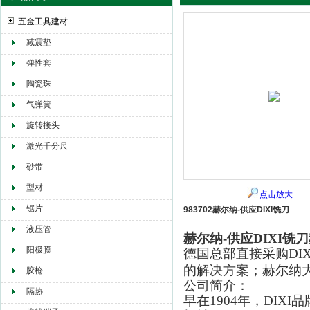
五金工具建材
减震垫
赫尔纳贸易（大连）有限公司
弹性套
陶瓷珠
气弹簧
旋转接头
激光千分尺
砂带
型材
点击放大
锯片
983702赫尔纳-供应DIXI铣刀
液压管
赫尔纳-供应DIXI铣刀
阳极膜
德国总部直接采购DIX
的解决方案；赫尔纳
胶枪
公司简介：
隔热
早在1904年，DI