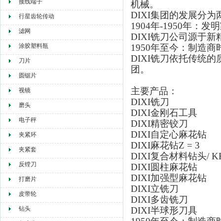
接线端子
机械。
DIXI集团的发展分
行星齿轮传动
1904年-1950年：
滤网
DIXI铣刀公司源于
涂胶塑料瓶
1950年至今：制造商
DIXI铣刀依托传统
刀片
团。
圆锯片
主要产品：
视镜
DIXI铣刀
磨头
DIXI金刚石工具
电子秤
DIXI精密铰刀
DIXI自定心麻花钻
夹紧环
DIXI麻花钻Z = 3
夹紧套
DIXI复合材料钻头/ K
反镗刀
DIXI圆柱麻花钻
DIXI加强型麻花钻
打磨片
DIXI立铣刀
皮带轮
DIXI多齿铣刀
钻头
DIXI半球形刀具