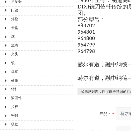
1950年至今：制造商
角度头
DIXI铣刀依托传统
门锁
团。
部分型号：
焊枪
983702
卡盘
964801
球
964800
964799
烧嘴
964798
夹头
锁
赫尔有道，融中纳德
焊接
赫尔有道，融中纳德
砂轮
钻杆
如果感兴趣，想了解更详细的产
紧固件
拉杆
产品：
密封
吸盘