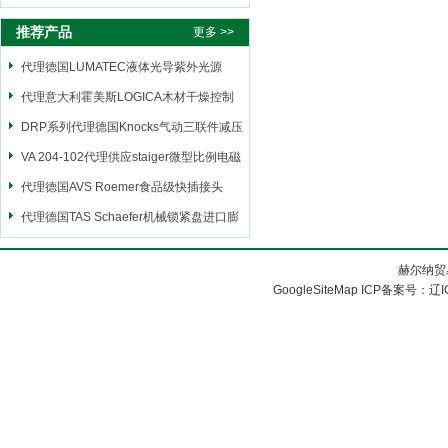
推荐产品
更多 >>
代理德国LUMATEC液体光导紫外光源
代理意大利霍美斯LOGICA木材干燥控制
仪
DRP系列代理德国Knocks气动三联件减压
阀
VA 204-102代理供应staiger微型比例电磁
阀
代理德国AVS Roemer食品级快插接头
代理德国TAS Schaefer机械锁紧盘进口膨
胀套
赫尔纳贸
GoogleSiteMap
ICP备案号：
辽I