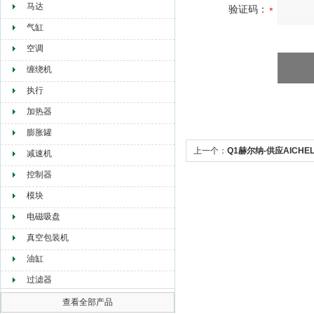
马达
验证码：
气缸
空调
缠绕机
执行
加热器
膨胀罐
上一个：
Q1赫尔纳-供应AICHE
减速机
控制器
模块
电磁吸盘
真空包装机
油缸
过滤器
查看全部产品