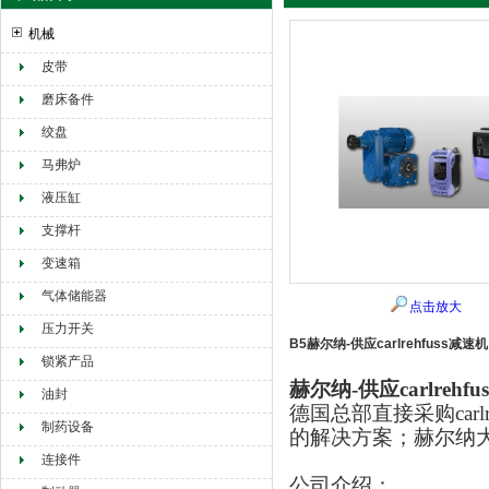
机械
皮带
赫尔纳贸易（大连）有限公司
磨床备件
绞盘
马弗炉
液压缸
支撑杆
变速箱
气体储能器
点击放大
压力开关
B5赫尔纳-供应carlrehfuss减速机
锁紧产品
赫尔纳-供应carlrehf
油封
德国总部直接采购
car
制药设备
的解决方案；赫尔纳
连接件
公司介绍：