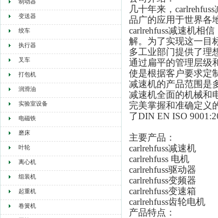
制动器
几十年来，carlrehf
变送器
品广的应用于世界各
carlrehfuss减速
绞车
解。为了实现这一目标，
执行器
多工业部门提供了理
叉车
通过扁平的管理层级
使是根据客户要求定
打包机
减速机
的产品范围是多
润滑油
减速机全面的机械和
实验室设备
完美掌握和准确定义的流
了DIN EN ISO 9001
电磁铁
磨床
主要产品：
carlrehfuss减速机
叶轮
carlrehfuss 电机
离心机
carlrehfuss驱动器
组装机
carlrehfuss变频器
carlrehfuss变速箱
起重机
carlrehfuss齿轮电机
卷簧机
产品特点：