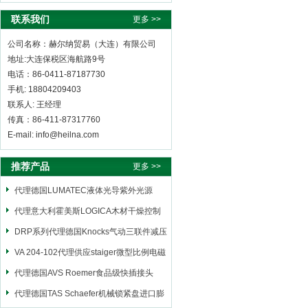
联系我们
更多 >>
公司名称：赫尔纳贸易（大连）有限公司
地址:大连保税区海航路9号
电话：86-0411-87187730
手机: 18804209403
联系人: 王经理
传真：86-411-87317760
E-mail: info@heilna.com
推荐产品
更多 >>
代理德国LUMATEC液体光导紫外光源
代理意大利霍美斯LOGICA木材干燥控制
仪
DRP系列代理德国Knocks气动三联件减压
阀
VA 204-102代理供应staiger微型比例电磁
阀
代理德国AVS Roemer食品级快插接头
代理德国TAS Schaefer机械锁紧盘进口膨