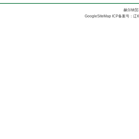
胀套
赫尔纳贸
GoogleSiteMap
ICP备案号：
辽I