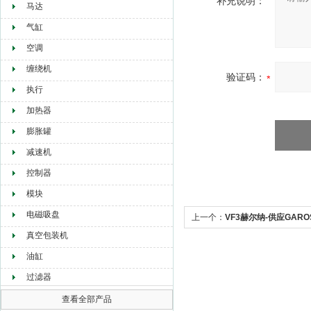
补充说明：
马达
气缸
空调
缠绕机
验证码：
执行
加热器
膨胀罐
减速机
控制器
模块
电磁吸盘
上一个：
VF3赫尔纳-供应GAR
真空包装机
油缸
过滤器
查看全部产品