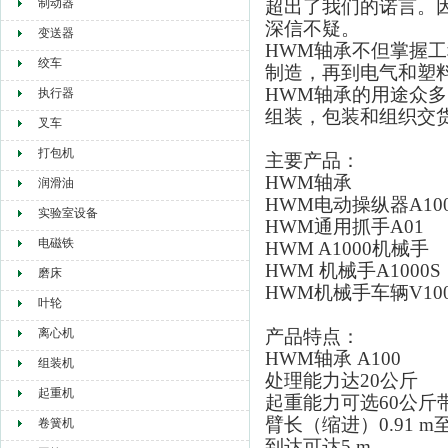
制动器
超出了我们的诺言。
深信不疑。
变送器
HWM轴承不但掌握
绞车
制造，再到电气和塑
HWM轴承的用途众
执行器
组装，包装和组织交
叉车
打包机
主要产品：
HWM轴承
润滑油
HWM电动操纵器A10
实验室设备
HWM通用抓手A01
电磁铁
HWM A1000机械手
HWM 机械手A1000S
磨床
HWM机械手车辆V100
叶轮
离心机
产品特点：
HWM轴承 A100
组装机
处理能力达20公斤
起重机
起重能力可选60公斤
臂长（缩进）0.91 m至2
卷簧机
到达可达5 m