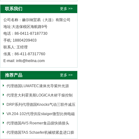
联系我们
更多 >>
公司名称：赫尔纳贸易（大连）有限公司
地址:大连保税区海航路9号
电话：86-0411-87187730
手机: 18804209403
联系人: 王经理
传真：86-411-87317760
E-mail: info@heilna.com
推荐产品
更多 >>
代理德国LUMATEC液体光导紫外光源
代理意大利霍美斯LOGICA木材干燥控制
仪
DRP系列代理德国Knocks气动三联件减压
阀
VA 204-102代理供应staiger微型比例电磁
阀
代理德国AVS Roemer食品级快插接头
代理德国TAS Schaefer机械锁紧盘进口膨