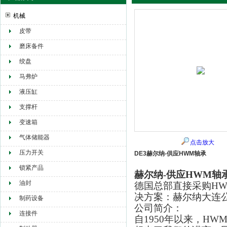
机械
皮带
赫尔纳贸易（大连）有限公司
磨床备件
绞盘
马弗炉
液压缸
支撑杆
变速箱
气体储能器
点击放大
压力开关
DE3赫尔纳-供应HWM轴承
锁紧产品
赫尔纳-供应HWM轴
油封
德国总部直接采购H
决方案：赫尔纳大连
制药设备
公司简介：
连接件
自1950年以来，H