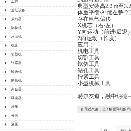
工控
典型安装高2.2 m至3.2
造纸设备
体重平衡/补偿在整个
存在电气偏移
振动器
X机芯（右/左）
涡轮机
Y向运动（前进/后退
压缩机
Z向运动（长度）
应用：
机床
机电工具
切割机
切割工具
张紧器
锯切工具
钻孔工具
输送机
拧紧工具
制氧机
小型机械工具
离合器
赫尔友道，融中纳德-
吸尘器
增压
如果感兴趣，想了解更详细的产
分离
液压