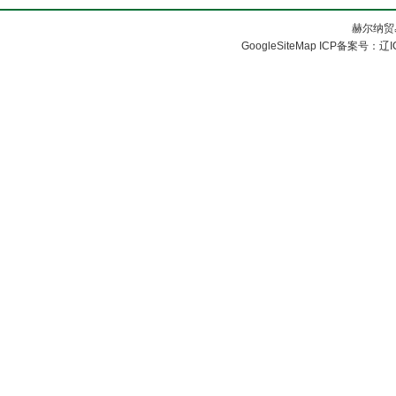
胀套
赫尔纳贸
GoogleSiteMap
ICP备案号：
辽I