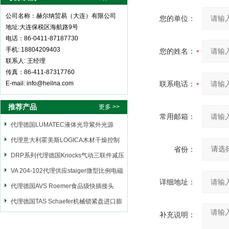
公司名称：赫尔纳贸易（大连）有限公司
您的单位：
地址:大连保税区海航路9号
电话：86-0411-87187730
手机: 18804209403
您的姓名：
联系人: 王经理
传真：86-411-87317760
E-mail: info@heilna.com
联系电话：
推荐产品
更多 >>
常用邮箱：
代理德国LUMATEC液体光导紫外光源
代理意大利霍美斯LOGICA木材干燥控制
省份：
仪
DRP系列代理德国Knocks气动三联件减压
阀
VA 204-102代理供应staiger微型比例电磁
详细地址：
阀
代理德国AVS Roemer食品级快插接头
代理德国TAS Schaefer机械锁紧盘进口膨
补充说明：
胀套