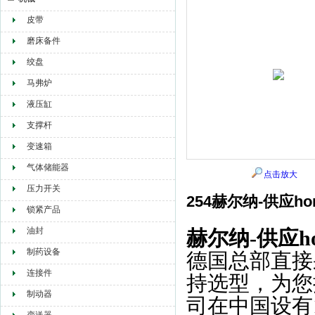
皮带
赫尔纳贸易（大连）有限公司
磨床备件
绞盘
马弗炉
液压缸
支撑杆
变速箱
气体储能器
点击放大
压力开关
254赫尔纳-供应h
锁紧产品
油封
赫尔纳-供应h
制药设备
德国总部直接
连接件
持选型，为您
制动器
司在中国设有