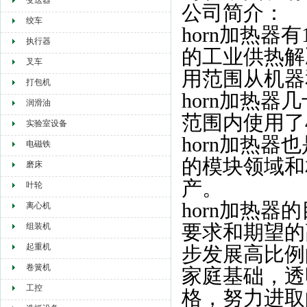
变送器
公司简介：
绞车
horn加热器
执行器
的工业供热解
叉车
用范围从机器
打包机
horn加热
润滑油
范围内使用了
实验室设备
horn加热
电磁铁
的模块领域和
磨床
产。
叶轮
horn加热
离心机
要求和期望的
组装机
起重机
步发展高比例
卷簧机
家庭基础，透
工控
格，努力进取