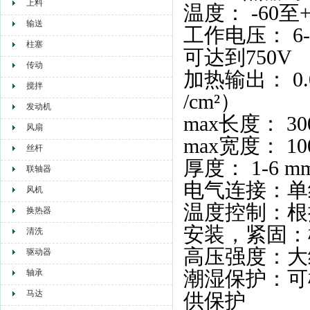
上料
温度： -60至+ 
输送
工作电压： 6-
柱塞
可达到750V
传动
加热输出： 0.0
搅拌
/cm²）
发动机
max长度： 30
风扇
max宽度： 10
丝杆
厚度： 1-6 m
联轴器
电气连接：单
风机
温度控制：根
换热器
安装，紧固：
清洗
高压强度：大约
驱动器
潮湿保护：可
轴承
马达
供保护