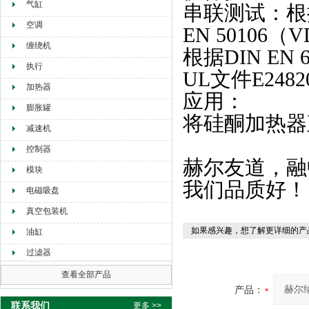
气缸
串联测试：根据DI
空调
EN 50106（
缠绕机
根据DIN EN 6
执行
UL文件E2482
加热器
应用：
膨胀罐
将硅酮加热器
减速机
控制器
赫尔友道，融
模块
我们品质好！
电磁吸盘
真空包装机
如果感兴趣，想了解更详细的产
油缸
过滤器
查看全部产品
产品：
联系我们
更多 >>