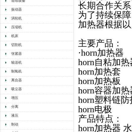
造纸设备
长期合作关系
振动器
为了持续保障
涡轮机
加热器根据以
压缩机
机床
主要产品：
切割机
·
horn加热器
张紧器
horn自粘加热
输送机
horn加热套
制氧机
horn加热板
离合器
horn容器加热
吸尘器
horn
塑料链防
增压
horn电极
分离
液压
产品特点：
制动
horn加热器