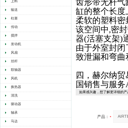
齿形带无杆气
上料
缸的整个长度
输送
柔软的塑料密
柱塞
传动
该空间中,密
搅拌
器(活塞支架
发动机
由于外室封闭
风扇
致泄漏和弯曲
丝杆
联轴器
四，赫尔纳贸
风机
国销售与服务AI
换热器
如果感兴趣，想了解更详细的产
清洗
驱动器
轴承
产品：
马达