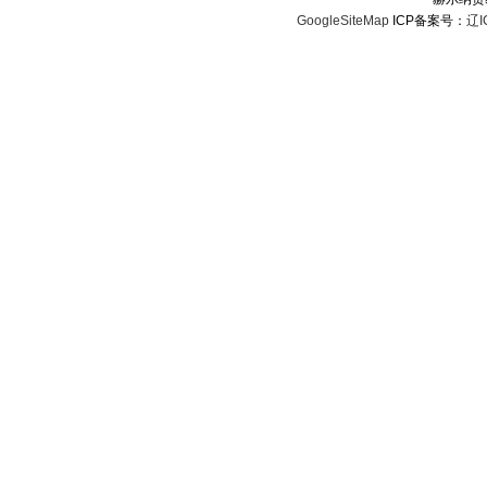
GoogleSiteMap
ICP备案号：
辽I