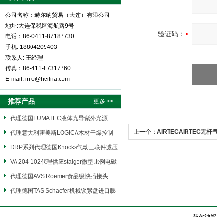
公司名称：赫尔纳贸易（大连）有限公司
地址:大连保税区海航路9号
验证码：
电话：86-0411-87187730
手机: 18804209403
联系人: 王经理
传真：86-411-87317760
E-mail: info@heilna.com
推荐产品
更多 >>
代理德国LUMATEC液体光导紫外光源
上一个：
AIRTECAIRTEC无杆气缸
代理意大利霍美斯LOGICA木材干燥控制
仪
DRP系列代理德国Knocks气动三联件减压
阀
VA 204-102代理供应staiger微型比例电磁
阀
代理德国AVS Roemer食品级快插接头
代理德国TAS Schaefer机械锁紧盘进口膨
胀套
赫尔纳贸