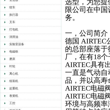
选型，为您提
变送器
绞车
限公司在中国
执行器
务。
叉车
打包机
一，公司简介
润滑油
德国 AIRT
实验室设备
的总部座落于
电磁铁
厂，在有18
磨床
AIRTEC
叶轮
一直是气动自
离心机
品，并以高寿
组装机
AIRTEC电磁
起重机
AIRTEC电
卷簧机
环境与高频率
工控