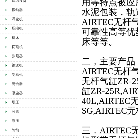
用等特点被应
造纸设备
水泥包装，轨
振动器
涡轮机
AIRTEC无
压缩机
可靠性高等优
机床
床等等。
切割机
张紧器
二，主要产品
输送机
AIRTEC无杆气
制氧机
无杆气缸ZR-25
离合器
缸ZR-25R,A
吸尘器
40L,AIRTE
增压
SG,AIRTEC
分离
液压
三．AIRTEC
制动