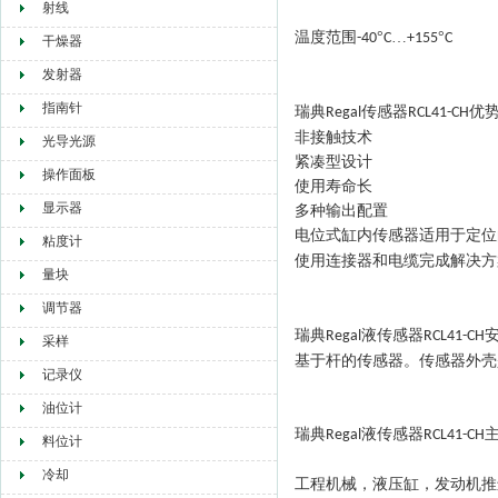
射线
温度范围
°
…
°
-40
C
+155
C
干燥器
发射器
指南针
瑞典
传感器
优
Regal
RCL41-CH
非接触技术
光导光源
紧凑型设计
操作面板
使用寿命
长
显示器
多种输出配置
电位式缸内传感器适用于定位
粘度计
使用连接器和电缆完成解决方
量块
调节器
瑞典
液
传感器
Regal
RCL41-CH
采样
基于杆的传感器。传感器外壳
记录仪
油位计
瑞典
液
传感器
Regal
RCL41-CH
料位计
冷却
工程机械，液压缸，发动机推