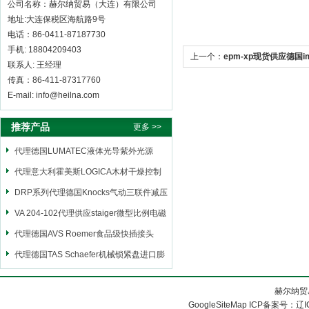
公司名称：赫尔纳贸易（大连）有限公司
地址:大连保税区海航路9号
电话：86-0411-87187730
手机: 18804209403
上一个：
epm-xp现货供应德国
联系人: 王经理
传真：86-411-87317760
E-mail: info@heilna.com
推荐产品
更多 >>
代理德国LUMATEC液体光导紫外光源
代理意大利霍美斯LOGICA木材干燥控制
仪
DRP系列代理德国Knocks气动三联件减压
阀
VA 204-102代理供应staiger微型比例电磁
阀
代理德国AVS Roemer食品级快插接头
代理德国TAS Schaefer机械锁紧盘进口膨
胀套
赫尔纳贸
GoogleSiteMap
ICP备案号：
辽I