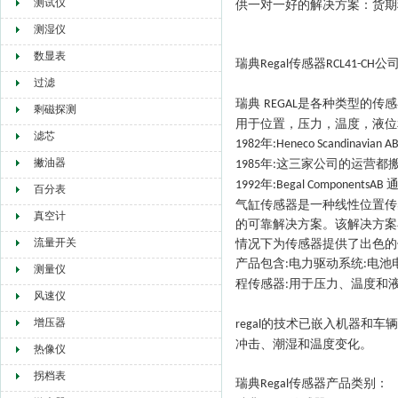
测试仪
供一对一好的解决方案：货期
测湿仪
数显表
瑞典
传感器
公
Regal
RCL41-CH
过滤
瑞典
是各种类型的传感
REGAL
剩磁探测
用于位置，压力，温度，液位
滤芯
年
1982
:Heneco Scandinavian A
撇油器
年
这三家公司的运营都
1985
:
年
1992
:Begal ComponentsAB
百分表
气缸传感器是一种线性位置传
真空计
的可靠解决方案。该解决方案
流量开关
情况下为传感器提供了出色的
产品包含
电力驱动系统
电池
:
:
测量仪
程传感器
用于压力、温度和
:
风速仪
增压器
的技术已嵌入机器和车辆
regal
冲击、潮湿和温度变化。
热像仪
拐档表
瑞典
传感器
产品类别：
Regal