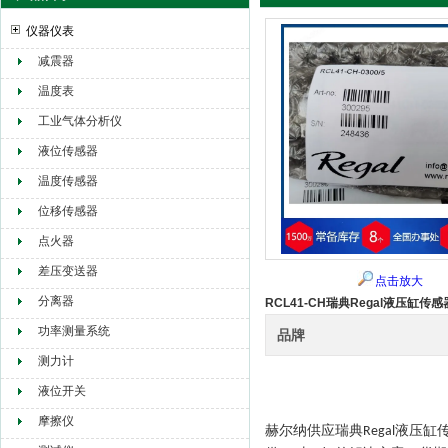
仪器仪表
减震器
赫尔纳贸易（大连）有限公司
温度表
工业气体分析仪
液位传感器
温度传感器
位移传感器
点火器
差压变送器
点击放大
分离器
RCL41-CH瑞典Regal液压缸传感
功率测量系统
品牌
测力计
液位开关
摩擦仪
赫尔纳供应
瑞典
液压缸
Regal