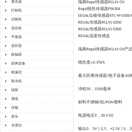
激光器
瑞典
传感器
Regal
RCL41-CH
线性传感器
Regal
PS6304
打标机
位
移
传感器
EEGAL
KTC-M-0300-
试验机
传感
器
REGAL
R
CL41-0200
混合机
传感
器
REGAL
R
CL41-0300
温度传感
盒
REGAL
平衡器
温控器
瑞典
传感器
产
Regal
RCL41-CH
联轴器
线性度
±
0.3%FS
烘烤设备
检漏仪
最大距离传感器
电子设备
/
50
制冷机
冲程
…
毫米
50
1500
辐射
测温
材料不锈钢
铝
塑料
/
/POM
传输
电源电压
…
9
30 V DC
探头
光谱仪
输出
…
…
…
0
5V |-2,5
+2,5V | 0
2