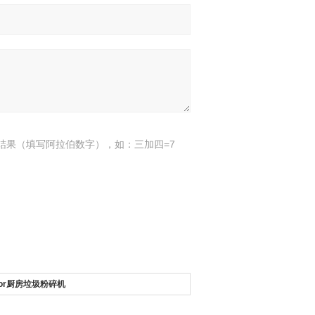
结果（填写阿拉伯数字），如：三加四=7
ator厨房垃圾粉碎机