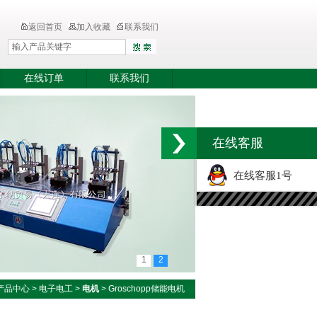
返回首页
加入收藏
联系我们
在线订单
联系我们
在线客服
在线客服1号
1
2
产品中心
>
电子电工
>
电机
> Groschopp储能电机