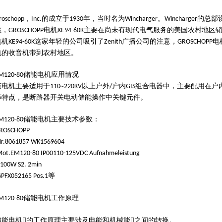
，
的成立于
年，当时名为
。
的总部
roschopp
Inc.
1930
Wincharger
Wincharger
驱，
电机
主要在尚未有现代电气服务的美国农村地区
GROSCHOPP
KE94-60K
电机
这家年轻的公司吸引了
广播公司的注意，
电
KE94-60K
Zenith
GROSCHOPP
电的收音机带到农村地区。
储能电机
应用情况
M120-80
该电机主要适用于
以上户外
户内
组合电器中，主要配用在户
110~220KV
/
GIS
等特点，是断路器开关电动储能操作中关键元件。
储能电机
主要技术参数：
M120-80
ROSCHOPP
r.8061857 WK1569604
ot.EM120-80 IP00110-125VDC Aufnahmeleistung
100W S2. 2min
等
PFX052165 Pos.1
储能电机工作原理
M120-80
储能电机
的工作原理主要涉及电能和
机械能
之间的转换。

