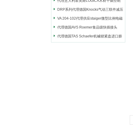
代理意大利霍美斯LOGICA木材干燥控制
仪
DRP系列代理德国Knocks气动三联件减压
阀
VA 204-102代理供应staiger微型比例电磁
阀
代理德国AVS Roemer食品级快插接头
代理德国TAS Schaefer机械锁紧盘进口膨
胀套