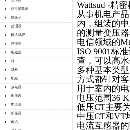
遥控器
Wattsud
静电消除器
从事机电产品
绝缘子
内，组装的中
处理器
的测量变压器
网络机柜
电信领域的M
连接器
ISO 900
电阻丝
查，可以高水
灯
多种基本类型
基板
方式都针对客
电阻
用于室内的电
放电器
电压范围36 
电压表
低压CT主要
电流表
断路器
中压CT和V
电话
电流互感器的