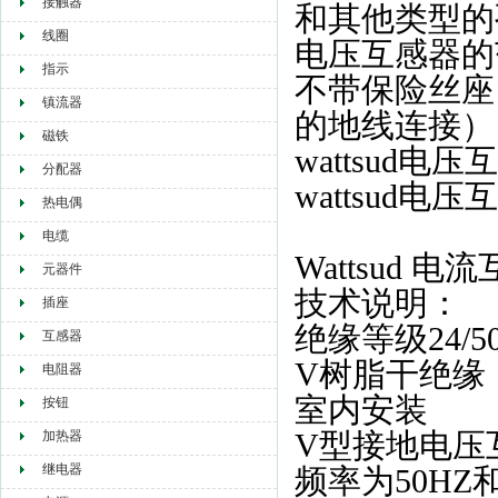
接触器
和其他类型的
线圈
电压互感器的
指示
不带保险丝座，
镇流器
的地线连接）
磁铁
wattsud电压
分配器
wattsud电压
热电偶
电缆
Wattsud 电
元器件
技术说明：
插座
绝缘等级24/50
互感器
V树脂干绝缘
电阻器
室内安装
按钮
V型接地电压
加热器
继电器
频率为50HZ和