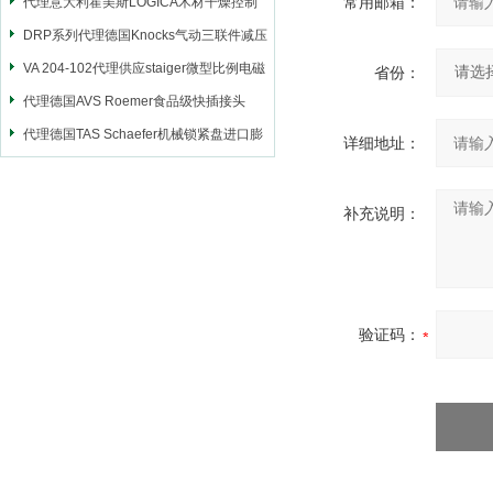
常用邮箱：
代理意大利霍美斯LOGICA木材干燥控制
仪
DRP系列代理德国Knocks气动三联件减压
阀
VA 204-102代理供应staiger微型比例电磁
省份：
阀
代理德国AVS Roemer食品级快插接头
代理德国TAS Schaefer机械锁紧盘进口膨
详细地址：
胀套
补充说明：
验证码：