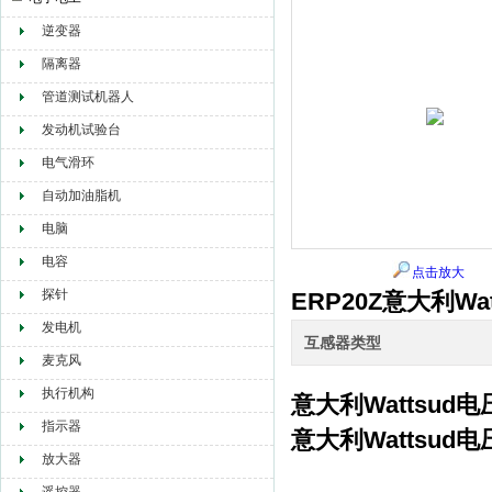
逆变器
赫尔纳贸易（大连）有限公司
隔离器
管道测试机器人
发动机试验台
电气滑环
自动加油脂机
电脑
电容
点击放大
探针
ERP20Z意大利W
发电机
互感器类型
麦克风
执行机构
意大利Wattsud
指示器
意大利Wattsud
放大器