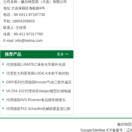
公司名称：赫尔纳贸易（大连）有限公司
地址:大连保税区海航路9号
电话：86-0411-87187730
手机: 18804209403
联系人: 王经理
传真：86-411-87317760
E-mail: info@heilna.com
推荐产品
更多 >>
代理德国LUMATEC液体光导紫外光源
代理意大利霍美斯LOGICA木材干燥控制
仪
DRP系列代理德国Knocks气动三联件减压
阀
VA 204-102代理供应staiger微型比例电磁
阀
代理德国AVS Roemer食品级快插接头
代理德国TAS Schaefer机械锁紧盘进口膨
胀套
赫尔纳贸
GoogleSiteMap
ICP备案号：
辽I