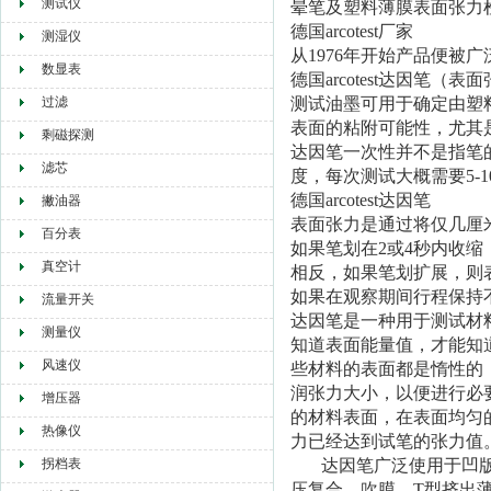
测试仪
晕笔及塑料薄膜表面张力
德国
arcotest
厂家
测湿仪
从
1976年开始产品便被
数显表
德国arcotest达因笔（
过滤
测试油墨可用于确定由塑料
表面的粘附可能性，尤其
剩磁探测
达因笔一次性并不是指笔
滤芯
度，每次测试大概需要5-
德国arcotest达因笔
撇油器
表面张力是通过将仅几厘
百分表
如果笔划在2或4秒内收
真空计
相反，如果笔划扩展，则
如果在观察期间行程保持
流量开关
达因笔是一种用于测试材
测量仪
知道表面能量值，才能知
风速仪
些材料的表面都是惰性的
润张力大小，以便进行必
增压器
的材料表面，在表面均匀
热像仪
力已经达到试笔的张力值
拐档表
达因笔广泛使用于凹版印
压复合、吹膜、T型挤出