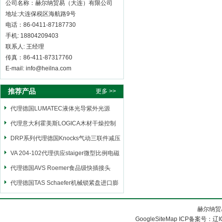
公司名称：赫尔纳贸易（大连）有限公司
地址:大连保税区海航路9号
电话：86-0411-87187730
手机: 18804209403
联系人: 王经理
传真：86-411-87317760
E-mail: info@heilna.com
推荐产品
更多 >>
代理德国LUMATEC液体光导紫外光源
代理意大利霍美斯LOGICA木材干燥控制
仪
DRP系列代理德国Knocks气动三联件减压
阀
VA 204-102代理供应staiger微型比例电磁
阀
代理德国AVS Roemer食品级快插接头
代理德国TAS Schaefer机械锁紧盘进口膨
胀套
赫尔纳贸
GoogleSiteMap
ICP备案号：
辽I