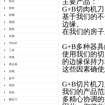
主要产品：
阻尼
G+B切肉机刀
链轮
基于我们的不
喷嘴
边缘。
钢缆
喷枪
在我们的房子
夹紧
导向杆
G+B多种器
工具
使用我们的切
弹簧
的边缘保持力
离合器
这些因素确使
丝锥
扳手
G+B切片机刀
滑块
我们的产品范
齿轮
多精心协调的
螺丝刀