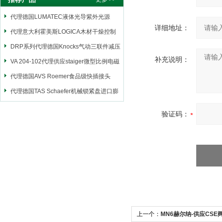
代理德国LUMATEC液体光导紫外光源
详细地址：
代理意大利霍美斯LOGICA木材干燥控制
仪
DRP系列代理德国Knocks气动三联件减压
补充说明：
阀
VA 204-102代理供应staiger微型比例电磁
阀
代理德国AVS Roemer食品级快插接头
代理德国TAS Schaefer机械锁紧盘进口膨
胀套
验证码：
上一个：
MN6赫尔纳-供应CSE