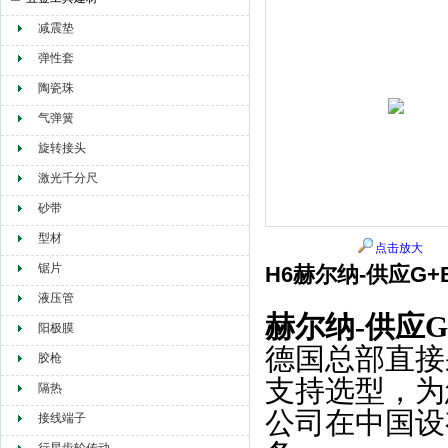
减震垫
赫尔纳贸易（大连）有限公司
弹性套
陶瓷珠
气弹簧
旋转接头
激光千分尺
砂带
型材
点击放大
锯片
H6赫尔纳-供应G
液压管
赫尔纳-供应
阳极膜
德国总部直接
胶枪
支持选型，为
隔热
公司在中国设
接线端子