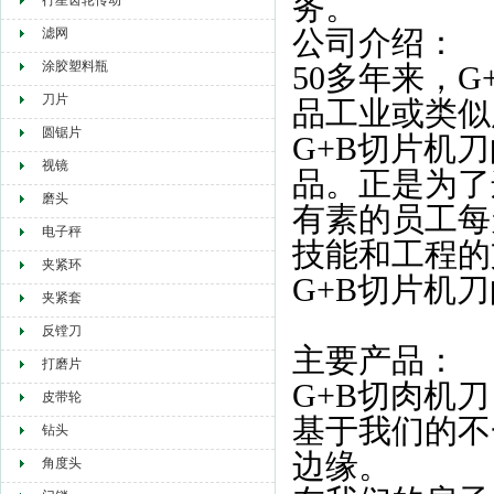
务。
行星齿轮传动
公司介绍：
滤网
涂胶塑料瓶
50多年来，
刀片
品工业或类似
圆锯片
G+B切片机
视镜
品。正是为了
磨头
有素的员工每
电子秤
技能和工程的
夹紧环
G+B切片机
夹紧套
反镗刀
主要产品：
打磨片
G+B切肉机刀
皮带轮
基于我们的不
钻头
边缘。
角度头