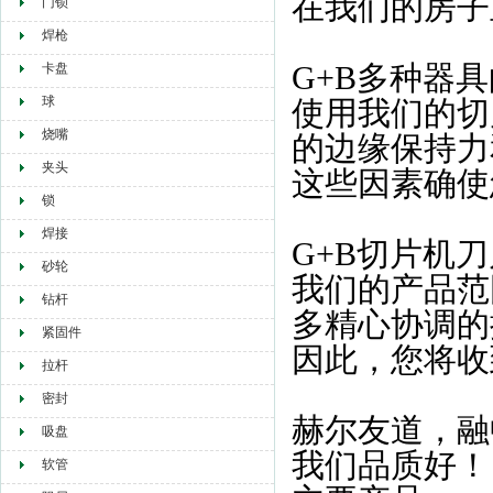
在我们的房子
门锁
焊枪
G+B多种器
卡盘
球
使用我们的切
烧嘴
的边缘保持力
夹头
这些因素确使
锁
焊接
G+B切片机刀
砂轮
我们的产品范
钻杆
多精心协调的
紧固件
因此，您将收
拉杆
密封
赫尔友道，融
吸盘
我们品质好！
软管