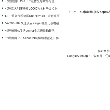
代理德国LUMATEC液体光导紫外光源
代理意大利霍美斯LOGICA木材干燥控制
上一个：
XO赫尔纳-供应Xopti
仪
DRP系列代理德国Knocks气动三联件减压
阀
VA 204-102代理供应staiger微型比例电磁
阀
代理德国AVS Roemer食品级快插接头
代理德国TAS Schaefer机械锁紧盘进口膨
胀套
赫尔纳贸
GoogleSiteMap
ICP备案号：
辽I