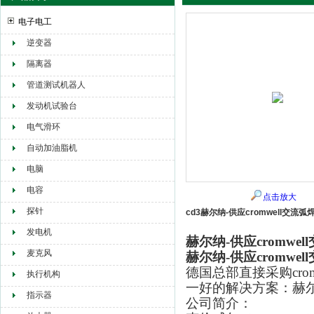
电子电工
逆变器
赫尔纳贸易（大连）有限公司
隔离器
管道测试机器人
发动机试验台
电气滑环
自动加油脂机
电脑
电容
点击放大
探针
cd3赫尔纳-供应cromwell交流弧
发电机
赫尔纳-供应cromwe
麦克风
赫尔纳-供应cromwe
德国总部直接采购
cr
执行机构
一好的解决方案：赫
指示器
公司简介：