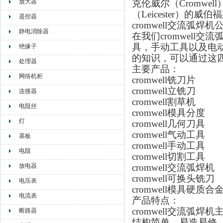
放大器
克伦威尔（Cromwell
（Leicester）的威
遥控器
cromwell交流弧焊机
静电消除器
在我们
cromwell交
具，手动工具以及电
绝缘子
的知识，可以通过这
处理器
主要产品：
网络机柜
cromwell
铣刀片
cromwell
立铣刀
连接器
cromwell
割草机
电阻丝
cromwell
模具分度
灯
cromwell
几何刀具
cromwell
气动工具
基板
cromwell
手动工具
电阻
cromwell
切割工具
放电器
cromwell
交流弧焊机
cromwell
可换头铣刀
电压表
cromwell
模具硬质合
电流表
产品特点：
cromwell交流弧焊机
断路器
结构简单、易造易修