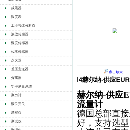
减震器
赫尔纳贸易（大连）有限公司
温度表
工业气体分析仪
液位传感器
温度传感器
位移传感器
点火器
差压变送器
点击放大
分离器
l4赫尔纳-供应EU
功率测量系统
赫尔纳-供应E
测力计
流量计
液位开关
德国总部直接
摩擦仪
好，支持选型
测试仪