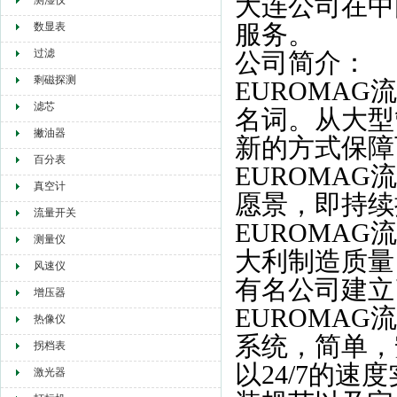
大连公司在中
测湿仪
服务。
数显表
过滤
公司简介：
剩磁探测
EUROMA
滤芯
名词。从大型
撇油器
新的方式保障
百分表
EUROMA
真空计
愿景，即持续
流量开关
EUROMA
测量仪
大利制造质量
风速仪
有名公司建立
增压器
EUROMA
热像仪
系统，简单，
拐档表
以24/7的
激光器