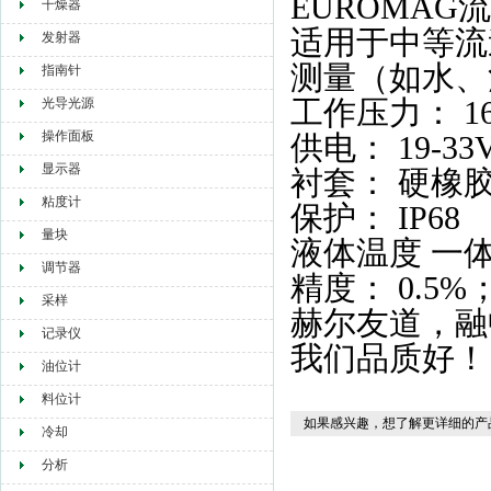
EUROMAG流
干燥器
适用于中等流
发射器
测量（如水、
指南针
工作压力： 16
光导光源
操作面板
供电： 19-33
显示器
衬套： 硬橡
粘度计
保护： IP68
量块
液体温度 一体
调节器
精度： 0.5%
采样
赫尔友道，融
记录仪
我们品质好！
油位计
料位计
如果感兴趣，想了解更详细的产
冷却
分析