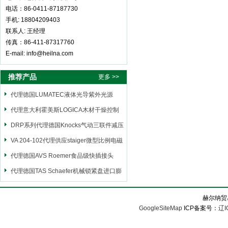
电话：86-0411-87187730
手机: 18804209403
联系人: 王经理
传真：86-411-87317760
E-mail: info@heilna.com
推荐产品
更多 >>
代理德国LUMATEC液体光导紫外光源
代理意大利霍美斯LOGICA木材干燥控制
仪
DRP系列代理德国Knocks气动三联件减压
阀
VA 204-102代理供应staiger微型比例电磁
阀
代理德国AVS Roemer食品级快插接头
代理德国TAS Schaefer机械锁紧盘进口膨
胀套
赫尔纳贸
GoogleSiteMap
ICP备案号：
辽I