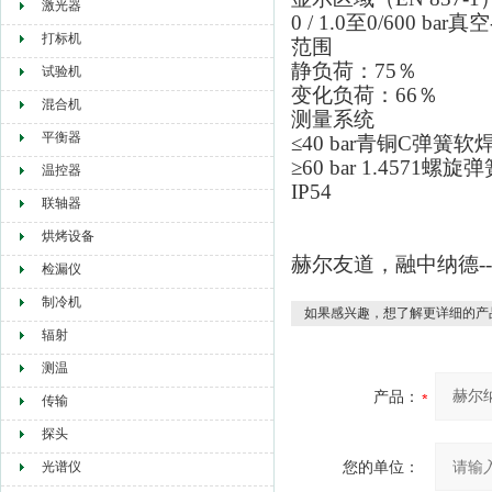
激光器
0 / 1.0至0/600 bar真空-
打标机
范围
静负荷：75％
试验机
变化负荷：66％
混合机
测量系统
平衡器
≤40 bar青铜C弹簧软
≥60 bar 1.4571螺
温控器
IP54
联轴器
烘烤设备
赫尔友道，融中纳德-
检漏仪
制冷机
如果感兴趣，想了解更详细的产
辐射
测温
产品：
传输
探头
您的单位：
光谱仪