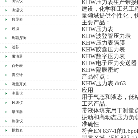
测试仪
KHW压力表生产带
建设，化学和工艺工
测湿仪
量领域提供个性化，
数显表
主要产品：
KHW压力表
过滤
KHW波登管压力表
剩磁探测
KHW压力表隔膜
滤芯
KHW胶囊压力表
KHW数字压力表
撇油器
KHW电子压力变送器
百分表
KHW隔膜密封
真空计
产品特点：
KHW压力表 dr63
流量开关
应用
测量仪
用于气态和液态，低
风速仪
工艺产品。
带液体填充用于测量
增压器
振动和高动态压力负
热像仪
准确性
符合EN 837-1的1.6pol
拐档表
显示区域（EN 837-1