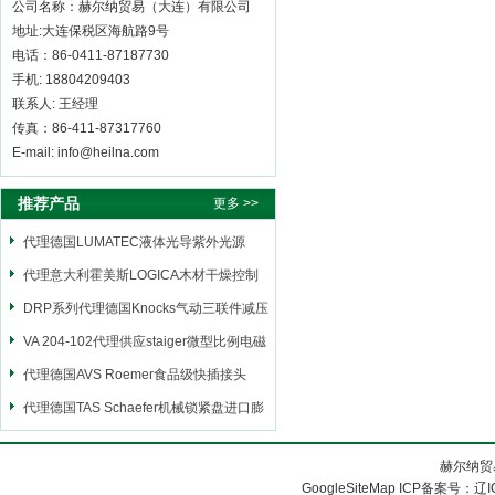
公司名称：赫尔纳贸易（大连）有限公司
地址:大连保税区海航路9号
电话：86-0411-87187730
手机: 18804209403
联系人: 王经理
传真：86-411-87317760
E-mail: info@heilna.com
推荐产品
更多 >>
代理德国LUMATEC液体光导紫外光源
代理意大利霍美斯LOGICA木材干燥控制
仪
DRP系列代理德国Knocks气动三联件减压
阀
VA 204-102代理供应staiger微型比例电磁
阀
代理德国AVS Roemer食品级快插接头
代理德国TAS Schaefer机械锁紧盘进口膨
胀套
赫尔纳贸
GoogleSiteMap
ICP备案号：
辽I