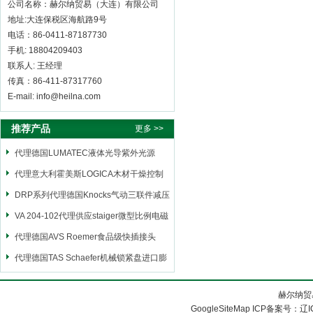
公司名称：赫尔纳贸易（大连）有限公司
地址:大连保税区海航路9号
电话：86-0411-87187730
手机: 18804209403
联系人: 王经理
传真：86-411-87317760
E-mail: info@heilna.com
推荐产品
更多 >>
代理德国LUMATEC液体光导紫外光源
代理意大利霍美斯LOGICA木材干燥控制
仪
DRP系列代理德国Knocks气动三联件减压
阀
VA 204-102代理供应staiger微型比例电磁
阀
代理德国AVS Roemer食品级快插接头
代理德国TAS Schaefer机械锁紧盘进口膨
胀套
赫尔纳贸
GoogleSiteMap
ICP备案号：
辽I