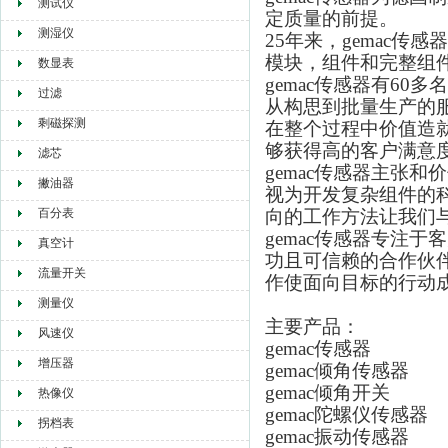
测试仪
定质量的前提。
测湿仪
25年来，gemac
模块，组件和完整组
数显表
gemac传感器有6
过滤
从构思到批量生产的
剩磁探测
在整个过程中价值造就
够获得高的客户满意
滤芯
gemac传感器主张
撇油器
视为开发复杂组件的
百分表
向的工作方法让我们
gemac传感器专注
真空计
功且可信赖的合作伙伴
流量开关
作使面向目标的行动
测量仪
主要产品：
风速仪
gemac传感器
增压器
gemac
倾角传感器
gemac
倾角开关
热像仪
gemac陀螺仪传感器
拐档表
gemac振动传感器