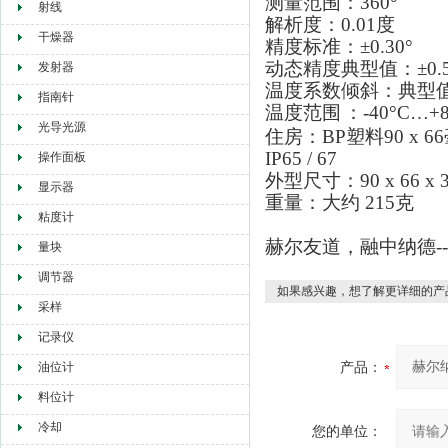
测量范围：360°
射线
解析度：0.01度
干燥器
精度标准：±0.30°
动态精度典型值：±0.5
发射器
温度系数倾斜：典型值 ±0
指南针
温度范围
：-40°C…+8
光导光源
住房：BP塑料90 x 6
IP65 / 67
操作面板
外型尺寸：90 x 66 x
显示器
重量：大约 215克
粘度计
赫尔友道，融中纳德-
量块
调节器
如果感兴趣，想了解更详细的产
采样
记录仪
产品：
油位计
料位计
冷却
您的单位：