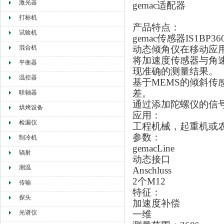
激光器
gemac适配器
打标机
产品特点：
试验机
gemac传感器
IS1BP36
混合机
动态倾角仪在移动应
将加速度传感器与角
平衡器
现准确的测量结果。
温控器
基于MEMS的倾斜
差。
联轴器
通过添加陀螺仪的信
烘烤设备
应用：
检漏仪
工程机械，起重机或
参数：
制冷机
gemacLine
辐射
动态接口
测温
Anschluss
2个M12
传输
特征：
探头
加速度补偿
光谱仪
一维