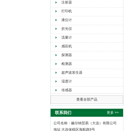
注射器
打印机
液位计
折光仪
流量计
感应机
探测器
检测器
超声波发生器
湿度计
传感器
查看全部产品
联系我们
更多 >>
公司名称：赫尔纳贸易（大连）有限公司
地址:大连保税区海航路9号