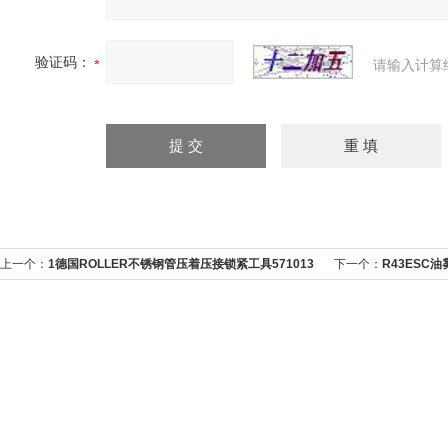
验证码：
请输入计算
上一个：
1德国ROLLER不锈钢管压着压接锁紧工具571013
下一个：
R43ESC