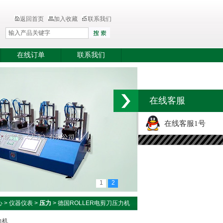
返回首页
加入收藏
联系我们
在线订单
联系我们
在线客服
在线客服1号
1
2
心
>
仪器仪表
>
压力
> 德国ROLLER电剪刀压力机
力机