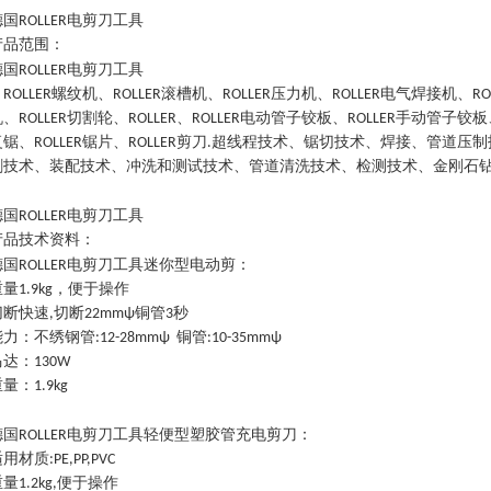
工具
国ROLLER电剪刀
产品范围：
工具
国ROLLER电剪刀
ROLLER螺纹机、ROLLER滚槽机、ROLLER压力机、ROLLER电气焊接机、RO
、ROLLER切割轮、ROLLER、ROLLER电动管子铰板、ROLLER手动管子铰板、
复锯、ROLLER锯片、ROLLER剪刀.超线程技术、锯切技术、焊接、管道
刺技术、装配技术、冲洗和测试技术、管道清洗技术、检测技术、金刚石
工具
国ROLLER电剪刀
产品技术资料：
工具
国ROLLER电剪刀
迷你型电动剪：
量1.9kg，便于操作
切断快速,切断22mmψ铜管3秒
力：不绣钢管:12-28mmψ 铜管:10-35mmψ
达：130W
量：1.9kg
工具
国ROLLER电剪刀
轻便型塑胶管充电剪刀：
用材质:PE,PP,PVC
量1.2kg,便于操作