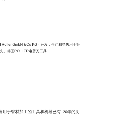
 Roller GmbH＆Co KG）开发，生产和销售用于管
史。德国ROLLER电剪刀工具
生产和销售用于管材加工的工具和机器已有120年的历