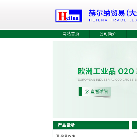
网站首页
公司简介
产品目录
仪器仪表