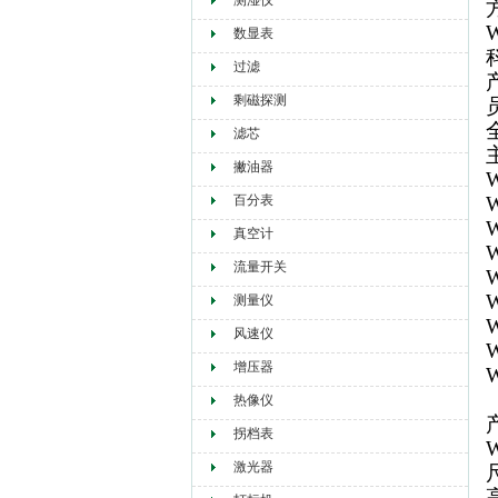
测湿仪
数显表
过滤
剩磁探测
滤芯
撇油器
百分表
真空计
流量开关
测量仪
风速仪
增压器
热像仪
拐档表
激光器