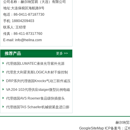
公司名称：赫尔纳贸易（大连）有限公司
地址:大连保税区海航路9号
电话：86-0411-87187730
手机: 18804209403
联系人: 王经理
传真：86-411-87317760
E-mail: info@heilna.com
推荐产品
更多 >>
代理德国LUMATEC液体光导紫外光源
代理意大利霍美斯LOGICA木材干燥控制
仪
DRP系列代理德国Knocks气动三联件减压
阀
VA 204-102代理供应staiger微型比例电磁
阀
代理德国AVS Roemer食品级快插接头
代理德国TAS Schaefer机械锁紧盘进口膨
胀套
赫尔纳贸
GoogleSiteMap
ICP备案号：
辽I