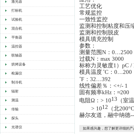
激光器
工艺优化
打标机
常规监控
一致性监控
试验机
监测和控制粘度和压
混合机
监测和控制脱皮
平衡器
模具填充控制
参数：
温控器
测量范围N：0…2500
联轴器
过载N：max 3000
烘烤设备
标称力灵敏度1）pC / N
模具温度
˚
C：
0…200
检漏仪
˚
F：
32…392
制冷机
线性偏差％：<+/- 1
辐射
固有频率kHz：≈200
13
电阻Ω：> 10
（室
测温
12
> 10
（北200°
传输
赫尔友道，融中纳德-
探头
光谱仪
如果感兴趣，想了解更详细的产