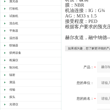
激光器
膜：NBR
打标机
机油连接：IG：G¾
AG：M33 x 1.5
试验机
接受程度：PED
混合机
根据客户要求的预充压力：
平衡器
赫尔友道，融中纳德-
温控器
联轴器
如果感兴趣，想了解更详细的产
烘烤设备
检漏仪
产品：
制冷机
辐射
测温
您的单位：
传输
探头
您的姓名：
光谱仪