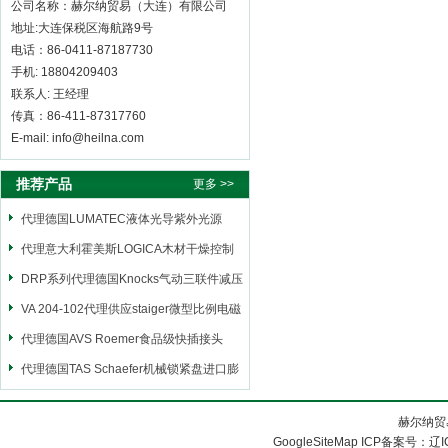
公司名称：赫尔纳贸易（大连）有限公司
地址:大连保税区海航路9号
电话：86-0411-87187730
手机: 18804209403
联系人: 王经理
传真：86-411-87317760
E-mail: info@heilna.com
推荐产品
更多 >>
代理德国LUMATEC液体光导紫外光源
代理意大利霍美斯LOGICA木材干燥控制
仪
DRP系列代理德国Knocks气动三联件减压
阀
VA 204-102代理供应staiger微型比例电磁
阀
代理德国AVS Roemer食品级快插接头
代理德国TAS Schaefer机械锁紧盘进口膨
胀套
赫尔纳贸
GoogleSiteMap
ICP备案号：
辽I