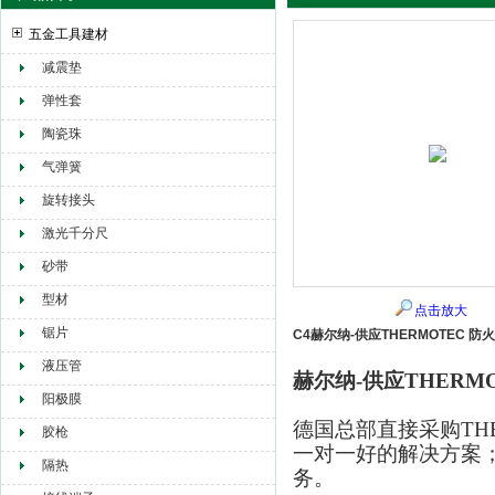
五金工具建材
减震垫
赫尔纳贸易（大连）有限公司
弹性套
陶瓷珠
气弹簧
旋转接头
激光千分尺
砂带
型材
点击放大
锯片
C4赫尔纳-供应THERMOTEC 防
液压管
赫尔纳-供应THERM
阳极膜
德国总部直接采购
TH
胶枪
一对一好的解决方案
隔热
务。