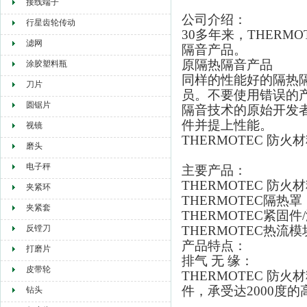
接线端子
公司介绍：
行星齿轮传动
30多年来，THER
滤网
隔音产品。
原隔热隔音产品
涂胶塑料瓶
同样的性能好的隔热隔
刀片
员。不要使用错误的
圆锯片
隔音技术的原始开发者
件并提上性能。
视镜
THERMOTEC 防
磨头
电子秤
主要产品：
THERMOTEC 防火
夹紧环
THERMOTEC隔热罩
夹紧套
THERMOTEC紧固件
反镗刀
THERMOTEC热流
产品特点：
打磨片
排气 无 缘：
皮带轮
THERMOTEC 
件，承受达2000度的
钻头