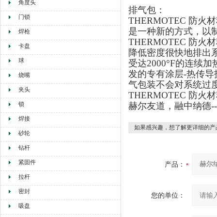
角度头
排气包：
门锁
THERMOTEC 防火
是一种新的方式，以
焊枪
THERMOTEC 
卡盘
降低密度很快地排出
球
受达2000°F的连续
发的专有涂层-热传导技
烧嘴
气包装不会对系统过
夹头
THERMOTEC 防火
锁
赫尔友道，融中纳德-
焊接
如果感兴趣，想了解更详细的产
砂轮
钻杆
紧固件
产品：
拉杆
密封
您的单位：
吸盘