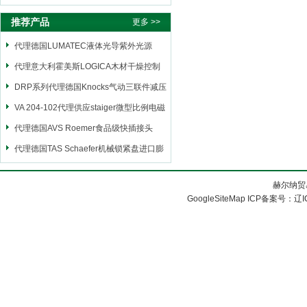
推荐产品
更多 >>
代理德国LUMATEC液体光导紫外光源
代理意大利霍美斯LOGICA木材干燥控制
仪
DRP系列代理德国Knocks气动三联件减压
阀
VA 204-102代理供应staiger微型比例电磁
阀
代理德国AVS Roemer食品级快插接头
代理德国TAS Schaefer机械锁紧盘进口膨
胀套
赫尔纳贸
GoogleSiteMap
ICP备案号：
辽I