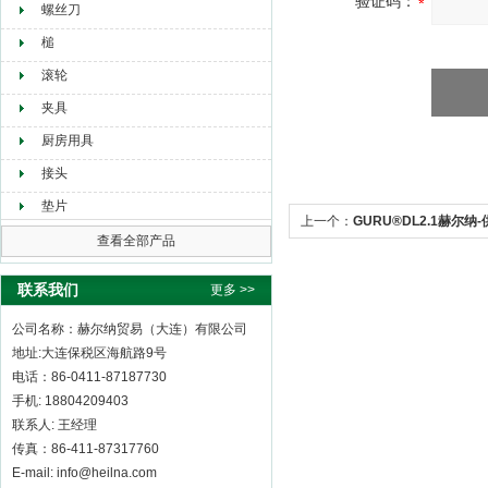
验证码：
螺丝刀
槌
滚轮
夹具
厨房用具
接头
垫片
上一个：
GURU®DL2.1赫尔纳-供
查看全部产品
联系我们
更多 >>
公司名称：赫尔纳贸易（大连）有限公司
地址:大连保税区海航路9号
电话：86-0411-87187730
手机: 18804209403
联系人: 王经理
传真：86-411-87317760
E-mail: info@heilna.com