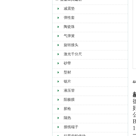
减震垫
赫尔纳贸易（大连）有限公司
弹性套
陶瓷珠
气弹簧
旋转接头
激光千分尺
砂带
型材
锯片
4
液压管
阳极膜
胶枪
隔热
接线端子