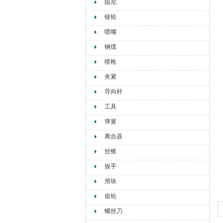
阻尼
链轮
喷嘴
钢缆
喷枪
夹紧
导向杆
工具
弹簧
离合器
丝锥
扳手
滑块
齿轮
螺丝刀