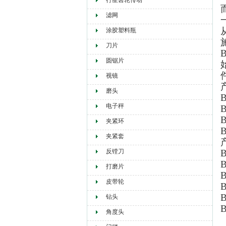
行星齿轮传动
滤网
涂胶塑料瓶
刀片
圆锯片
视镜
磨头
电子秤
夹紧环
夹紧套
反镗刀
B
B
打磨片
B
皮带轮
B
B
钻头
B
角度头