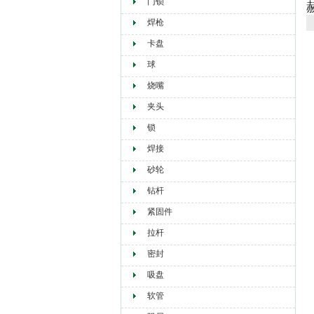
门锁
焊枪
卡盘
球
烧嘴
夹头
锁
焊接
砂轮
钻杆
紧固件
拉杆
密封
吸盘
软管