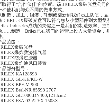
而取得了“合作伙伴”的位置。该
BRILEX爆破光盘
公司
一种使我们与众不同的做事方式。
从制造，加工，组装，轧制或翻新到我们员工队伍，品
施；
BRILEX爆破光盘
可以符合您从小型部件到大型复
Brilex Industries成功的关键之一是我们的制造
始……制造。Brilex已在我们的运营上投入大量资金
件。
产品范围：
BRILEX爆破光盘
BRILEX爆炸救济排气器
BRILEX防爆过滤器
BRILEX爆炸通风口装置
产品部分型号：
RILEX KA128598
RILEX GE/KE/KE-W
RILEX BPF-M 900
RILEX Besl-NR 85598 2707
RILEX GE1000,DN400,1213cm2
RILEX FSA 03 ATEX 1508X