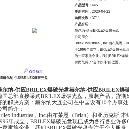
产品型号：
445
更新时间：
2020-04-22
访问次数：
3711
产品介绍：
赫尔纳-供应BRILEX爆破光盘
公司简介：
Brilex Industries，Inc.由布
于1996年成立，BRILEX爆破
为一家家族企业，我们BRILEX
付而取得了“合作伙伴"的位置。
点击放大
45赫尔纳-供应BRILEX爆破光盘
赫尔纳-供应BRILEX爆破光盘
赫尔纳-供应BRILEX爆
德国总部直接采购BRILEX爆破光盘，原装产品，货
好的解决方案：赫尔纳大连公司在中国设有10个办事
公司简介：
Brilex Industries，Inc.由布莱恩（Brian）和亚历克
1996年成立，
BRILEX爆破光盘
现已成为各行各业许多
一家家族企业，我们
BRILEX爆破光盘
专注于个人服务