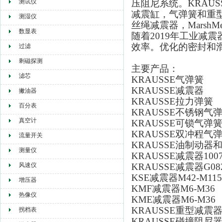
测试仪
压阻尼系统。KRAUS
减震缸，气弹簧和重型
测湿仪
丝绳减震器，MarshM
数显表
随着2019年工业减
效率。优化的密封和
过滤
剩磁探测
主要产品：
滤芯
KRAUSSE气弹簧
KRAUSSE减震器
撇油器
KRAUSSE拉力弹簧
百分表
KRAUSSE不锈钢气
真空计
KRAUSSE可锁气弹
KRAUSSE双冲程气
流量开关
KRAUSSE油制动器
测量仪
KRAUSSE减震器1007
风速仪
KRAUSSE减震器G082
KSE减震器M42-M115
增压器
KMF减震器M6-M36
热像仪
KME减震器M6-M36
KRAUSSE重型减震
拐档表
KRAUSSE碰撞阻尼