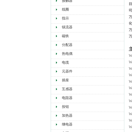
接触器
线圈
指示
镇流器
磁铁
分配器
热电偶
W
W
电缆
元器件
W
插座
W
W
互感器
W
电阻器
W
按钮
W
W
加热器
继电器