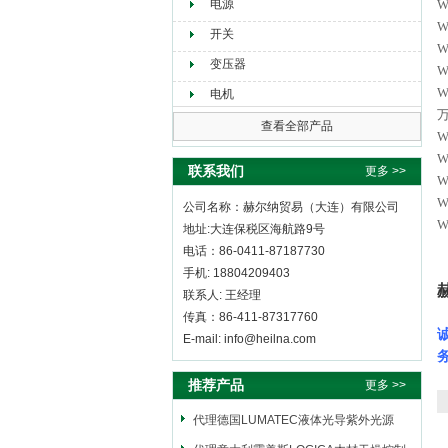
电源
开关
变压器
W
W
电机
查看全部产品
W
W
联系我们
更多 >>
W
W
公司名称：赫尔纳贸易（大连）有限公司
W
地址:大连保税区海航路9号
电话：86-0411-87187730
手机: 18804209403
联系人: 王经理
传真：86-411-87317760
E-mail: info@heilna.com
推荐产品
更多 >>
代理德国LUMATEC液体光导紫外光源