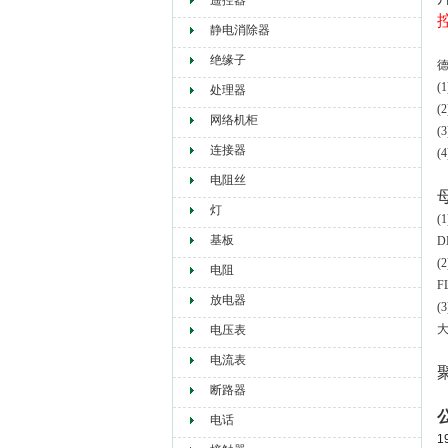
遥控器
静电消除器
绝缘子
处理器
网络机柜
(
连接器
(
电阻丝
灯
(
基板
D
(2
电阻
F
放电器
(
电压表
电流表
断路器
电话
1