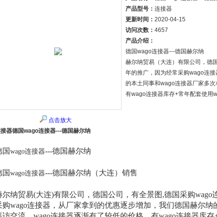
产品型号：
连接器
更新时间：
2020-04-15
访问次数：
4657
产品介绍：
德国wago连接器---德国赫尔纳
赫尔纳贸易（大连）有限公司，德国
年的推广，因为经常采购wago连
的本土同事和wago连接器厂家多
有wago连接器库存+常年配套使用w
点击放大
接器德国wago连接器---德国赫尔纳
德国
--
-
德国
赫尔纳
wago
连接器
德国
--
-
德国
赫尔纳（大连）销售
wago
连接器
赫尔纳贸易(大连)有限公司，德国公司，有全景图,
德国采购
wag
采购
wago连接器
，从厂家拿到的优惠逐步增加，我们德国赫尔纳
拜访交流，
wago连接器
逐渐有了较低的价格，有
wago连接器
库存