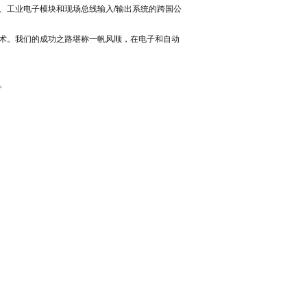
、工业电子模块和现场总线输入/输出系统的跨国公
技术。我们的成功之路堪称一帆风顺，在电子和自动
。