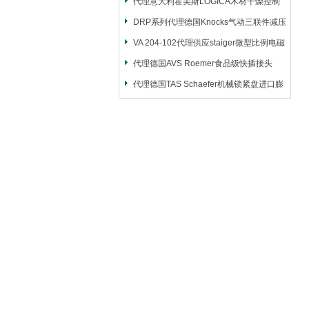
代理意大利霍美斯LOGICA木材干燥控制
仪
DRP系列代理德国Knocks气动三联件减压
阀
VA 204-102代理供应staiger微型比例电磁
阀
代理德国AVS Roemer食品级快插接头
代理德国TAS Schaefer机械锁紧盘进口膨
胀套