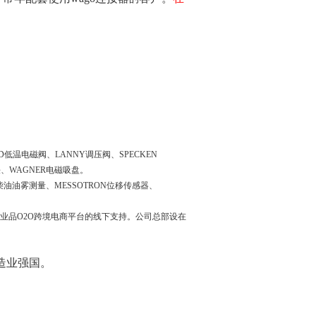
SD低温电磁阀、LANNY调压阀、SPECKEN
磁铁、WAGNER电磁吸盘。
M柴油油雾测量、MESSOTRON位移传感器、
工业品O2O跨境电商平台的线下支持。
公司总部设在
造业强国
。