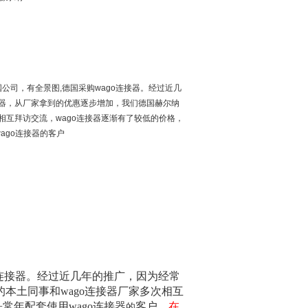
公司，有全景图,德国采购wago连接器。经过近几
接器，从厂家拿到的优惠逐步增加，我们德国赫尔纳
次相互拜访交流，wago连接器逐渐有了较低的价格，
ago连接器的客户
o连接器
。
经过近几年的推广，因为经常
的本土同事和
wago连接器
厂家多次相互
+常年配套使用
wago连接器
客户。
在
的