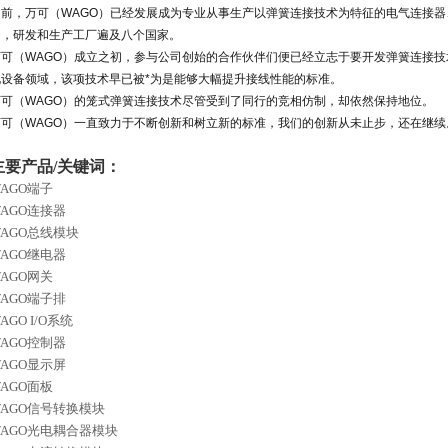
目前，万可（WAGO）已经发展成为专业从事生产以弹簧连接技术为特征的电气连接器
司，研发和生产工厂遍及八个国家。
万可（WAGO）成立之初，参与公司创始的合作伙伴们便已经立志于要开发弹簧连接
化设备领域，该项技术早已被*为是能够大幅提升接线性能的标准。
万可（WAGO）的笼式弹簧连接技术尽管受到了同行的竞相仿制，却依然保持地位。
万可（WAGO）一直致力于不断创新和树立新的标准，我们的创新从未止步，还在继续
主要产品/关键词：
AGO端子
AGO连接器
WAGO总线模块
AGO
继电器
AGO
网关
AGO
端子排
AGO
I/O系统
AGO控制器
AGO显示屏
AGO面板
WAGO信号转换模块
WAGO光电耦合器模块