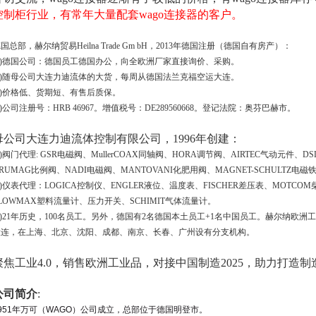
控制柜行业
，
有常年大量配套
wago连接器
的客户
。
德国总部，赫尔纳贸易
Heilna Trade Gm
bH
，2013年德国注册（德国自有房产）：
(1)德国公司：德国员工德国办公，向全欧洲厂家直接询价、采购。
(2)随母公司大连力迪流体的大货，每周从德国法兰克福空运大连。
3)价格低、货期短、有售后质保。
4)公司注册号：HRB 46967。增值税号：DE289560668。登记法院：奥芬巴赫市。
母公司大连力迪流体控制有限公司，1996年创建：
1)阀门代理:
GSR电磁阀、MullerCOAX同轴阀、HORA调节阀、AIRTEC气动元件、D
RUMAG比例阀、NADI电磁阀、MANTOVANI化肥用阀、MAGNET-SCHULTZ电
)
仪表代理：LOGICA控制仪、ENGLER液位、温度表、FISCHER差压表、MOTCO
LOWMAX塑料流量计、压力开关、SCHIMIT气体流量计。
3)21年历史，100名员工。另外，德国有2名德国本土员工+1名中国员工。赫尔纳欧洲
大连，在上海、北京、沈阳、成都、南京、长春、广州设有分支机构。
聚焦工业4.0，销售欧洲工业品，
对接中国制造2025
，助力打造
制
公司简介
:
951年万可（WAGO）公司成立，总部位于德国明登市。