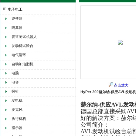
电子电工
逆变器
赫尔纳贸易（大连）有限公司
隔离器
管道测试机器人
发动机试验台
电气滑环
自动加油脂机
电脑
电容
点击放大
探针
HyPer 200赫尔纳-供应AVL发动
发电机
赫尔纳-供应AVL发
麦克风
德国总部直接采购A
好的解决方案：赫尔
执行机构
公司简介：
指示器
AVL发动机试验台总部