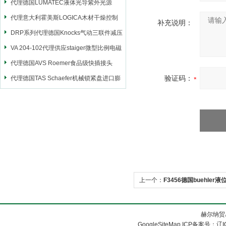
代理德国LUMATEC液体光导紫外光源
代理意大利霍美斯LOGICA木材干燥控制
补充说明：
仪
DRP系列代理德国Knocks气动三联件减压
阀
VA 204-102代理供应staiger微型比例电磁
阀
代理德国AVS Roemer食品级快插接头
验证码：
代理德国TAS Schaefer机械锁紧盘进口膨
胀套
上一个：
F3456德国buehler
赫尔纳贸
GoogleSiteMap
ICP备案号：
辽I