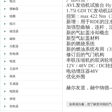
电话
AVL发动机试验台
Hy
接触器
1.75l GDI TC发动机
扭矩：max 422 Nm（30
线圈
新增：用于RDE的注水：la
指示
加强型曲轴，连杆，
镇流器
新的气缸盖冷却概念
新型气缸盖材料
磁铁
新的燃烧系统
分配器
新的燃油系统布局（350
热电偶
修订后的气门机构
串联压缩机的双涡轮
电缆
12V / 48V DC / DC
元器件
电动增压器48V
优化外围
插座
互感器
赫尔友道，融中纳德-
电阻器
按钮
如果感兴趣，想了解更详细的产
加热器