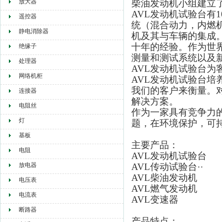
放大器
柴油发动机小组建立了“
AVL发动机试验台有
遥控器
统（混合动力，内燃
静电消除器
机及其与车辆的集成
十年的经验。作为世界
绝缘子
测量和测试系统以及
处理器
AVL发动机试验台
网络机柜
AVL发动机试验台
我们的客户来衡量。
连接器
解决方案。
电阻丝
作为一家具有竞争力
灯
题，在环境保护，可
基板
主要产品：
电阻
AVL发动机试验台
放电器
AVL传动试验台··
AVL柴油发动机
电压表
AVL燃气发动机
电流表
AVL
变速器
断路器
产品特点：