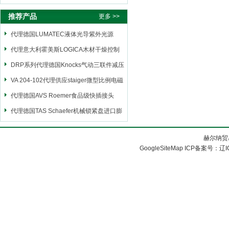
推荐产品
更多 >>
代理德国LUMATEC液体光导紫外光源
代理意大利霍美斯LOGICA木材干燥控制
仪
DRP系列代理德国Knocks气动三联件减压
阀
VA 204-102代理供应staiger微型比例电磁
阀
代理德国AVS Roemer食品级快插接头
代理德国TAS Schaefer机械锁紧盘进口膨
胀套
赫尔纳贸
GoogleSiteMap
ICP备案号：
辽I