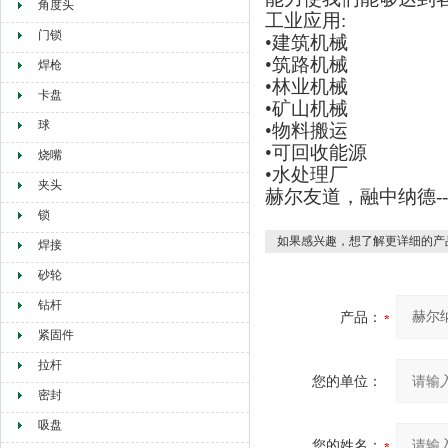
角度头
工业应用:
门锁
•建筑机械
•筑路机械
焊枪
•林业机械
卡盘
•矿山机械
球
•物料搬运
•可回收能源
烧嘴
•水处理厂
夹头
赫尔友道，融中纳德-
锁
如果感兴趣，想了解更详细的产
焊接
砂轮
钻杆
产品：
紧固件
拉杆
您的单位：
密封
吸盘
您的姓名：