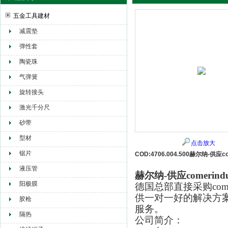
五金工具建材
减震垫
赫尔纳贸易（大连）有限公司
弹性套
陶瓷珠
气弹簧
旋转接头
激光千分尺
砂带
型材
点击放大
锯片
COD:4706.004.500赫尔纳-供应c
液压管
赫尔纳-供应comerind
阳极膜
德国总部直接采购com
供一对一好的解决方
胶枪
服务。
隔热
公司简介：