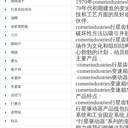
接线端子
1970年comerind
70年代初期建造的变速箱
行星齿轮传动
技和工艺方面的良好
滤网
伙伴。
comerindust
涂胶塑料瓶
破坏性方法以吸引并
刀片
comerindustrie
圆锯片
场作为文化和组织结
心勃勃的计划，动员
视镜
主要产品：
磨头
·comerindustries
电子秤
·comerindustries变速箱
·comerindustries驱动器
夹紧环
comerindustries变速箱
夹紧套
comerindustries变速箱
反镗刀
产品特点：
comerindustries行
打磨片
行星驱动器产品线包
皮带轮
系统和工业固定系统
“行星驱动器”系列
钻头
能力使我们能够达到