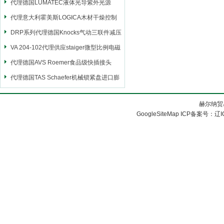
代理德国LUMATEC液体光导紫外光源
代理意大利霍美斯LOGICA木材干燥控制
仪
DRP系列代理德国Knocks气动三联件减压
阀
VA 204-102代理供应staiger微型比例电磁
阀
代理德国AVS Roemer食品级快插接头
代理德国TAS Schaefer机械锁紧盘进口膨
胀套
赫尔纳贸
GoogleSiteMap
ICP备案号：
辽I