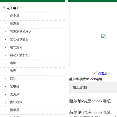
电子电工
逆变器
赫尔纳贸易（大连）有限公司
隔离器
管道测试机器人
发动机试验台
电气滑环
自动加油脂机
电脑
电容
点击放大
探针
赫尔纳-供应delock电缆
发电机
加工定制
麦克风
赫尔纳-供应
delock电缆
执行机构
指示器
赫尔纳-供应
delock电缆