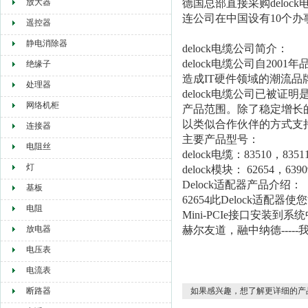
放大器
德国总部直接采购
deloc
连公司在中国设有10个
遥控器
静电消除器
delock电缆公司
简介：
delock电缆公司
自2001
绝缘子
造成IT硬件领域的潮流
处理器
delock电缆公司
已被证明
网络机柜
产品范围。除了稳定增长
以类似合作伙伴的方式支
连接器
主要产品型号：
电阻丝
delock电缆：83510，8351
灯
delock模块： 62654，639
Delock
适配器
产品介绍：
基板
62654
此Delock适配器使您
电阻
Mini-PCIe接口安
放电器
赫尔友道，融中纳德---
电压表
电流表
断路器
如果感兴趣，想了解更详细的产